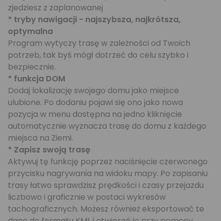
zjedziesz z zaplanowanej
* tryby nawigacji - najszybsza, najkrótsza,
optymalna
Program wytyczy trasę w zależności od Twoich
potrzeb, tak byś mógł dotrzeć do celu szybko i
bezpiecznie.
* funkcja DOM
Dodaj lokalizację swojego domu jako miejsce
ulubione. Po dodaniu pojawi się ono jako nowa
pozycja w menu dostępna na jedno kliknięcie
automatycznie wyznacza trasę do domu z każdego
miejsca na Ziemi.
* Zapisz swoją trasę
Aktywuj tę funkcję poprzez naciśnięcie czerwonego
przycisku nagrywania na widoku mapy. Po zapisaniu
trasy łatwo sprawdzisz prędkości i czasy przejazdu
liczbowo i graficznie w postaci wykresów
tachograficznych. Możesz również eksportować te
dane do formatu KML i otwierać je przy pomocy