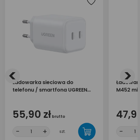
<
>
Ładowarka sieciowa do
Ładowar
telefonu / smartfona UGREEN
M452 mic
45W 2x USB-C X526 65154
mAh
55,90 zł
47,90
brutto
-
+
-
szt.