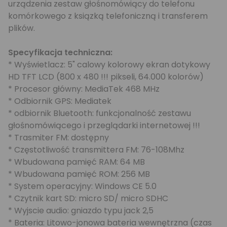
urządzenia zestaw głośnomówiący do telefonu
komórkowego z ksiązką telefoniczną i transferem
plików.
Specyfikacja techniczna:
* Wyświetlacz: 5" calowy kolorowy ekran dotykowy
HD TFT LCD (800 x 480 !!! pikseli, 64.000 kolorów)
* Procesor główny: MediaTek 468 MHz
* Odbiornik GPS: Mediatek
* odbiornik Bluetooth: funkcjonalność zestawu
głośnomówiącego i przeglądarki internetowej !!!
* Trasmiter FM: dostępny
* Częstotliwość transmittera FM: 76-108Mhz
* Wbudowana pamięć RAM: 64 MB
* Wbudowana pamięć ROM: 256 MB
* System operacyjny: Windows CE 5.0
* Czytnik kart SD: micro SD/ micro SDHC
* Wyjscie audio: gniazdo typu jack 2,5
* Bateria: Litowo-jonowa bateria wewnętrzna (czas