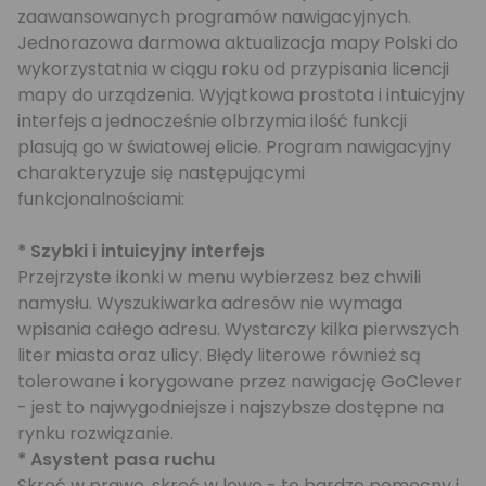
zaawansowanych programów nawigacyjnych.
Jednorazowa darmowa aktualizacja mapy Polski do
wykorzystatnia w ciągu roku od przypisania licencji
mapy do urządzenia. Wyjątkowa prostota i intuicyjny
interfejs a jednocześnie olbrzymia ilość funkcji
plasują go w światowej elicie. Program nawigacyjny
charakteryzuje się następującymi
funkcjonalnościami:
* Szybki i intuicyjny interfejs
Przejrzyste ikonki w menu wybierzesz bez chwili
namysłu. Wyszukiwarka adresów nie wymaga
wpisania całego adresu. Wystarczy kilka pierwszych
liter miasta oraz ulicy. Błędy literowe również są
tolerowane i korygowane przez nawigację GoClever
- jest to najwygodniejsze i najszybsze dostępne na
rynku rozwiązanie.
* Asystent pasa ruchu
Skręć w prawo, skręć w lewo - to bardzo pomocny i