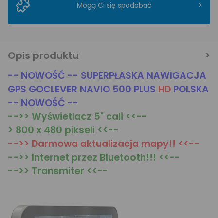
>
Mogą Ci się spodobać
Opis produktu
-- NOWOŚĆ -- SUPERPŁASKA NAWIGACJA
GPS GOCLEVER NAVIO 500 PLUS
HD
POLSKA
-- NOWOŚĆ --
-->> Wyświetlacz 5" cali <<--
> 800 x 480 pikseli <<--
-->> Darmowa aktualizacja mapy!! <<--
-->> Internet przez Bluetooth!!! <<--
-->> Transmiter <<--