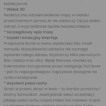
każdej porze.
* Widok 3D
Realistyczne odzwierciedlenie mapy w widoku
przestrzennym sprawi, że nie zaskoczy Cię już żaden
zakręt, a wyprzedzanie będzie bezpieczniejsze
* Szczegółowy opis trasy
* Szybki i intuicyjny interfejs
Przejrzyste ikonki w menu wybierzesz bez chwili
namysłu. Wyszukiwarka adresów nie wymaga
wpisania całego adresu. Wystarczy kilka pierwszych
liter miasta oraz ulicy. Błędy literowe również są
tolerowane i korygowane przez nawigację GoClever
- jest to najwygodniejsze i najszybsze dostępne na
rynku rozwiązanie.
* Asystent pasa ruchu
Skręć w prawo, skręć w lewo - to bardzo pomocny i
istotny komunikat. Jeżeli jednak wiesz wcześniej z
jakiego pasa ruchu rozpoczniesz ten manewr to jest
już idealnie! Dlatego właśnie Goclever daje Tobie