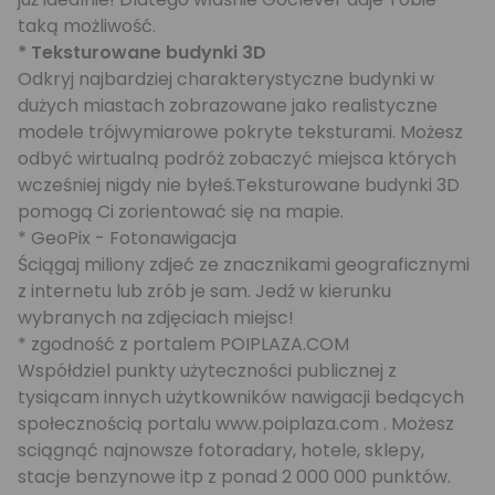
taką możliwość.
* Teksturowane budynki 3D
Odkryj najbardziej charakterystyczne budynki w
dużych miastach zobrazowane jako realistyczne
modele trójwymiarowe pokryte teksturami. Możesz
odbyć wirtualną podróż zobaczyć miejsca których
wcześniej nigdy nie byłeś.Teksturowane budynki 3D
pomogą Ci zorientować się na mapie.
* GeoPix - Fotonawigacja
Ściągaj miliony zdjeć ze znacznikami geograficznymi
z internetu lub zrób je sam. Jedź w kierunku
wybranych na zdjęciach miejsc!
* zgodność z portalem POIPLAZA.COM
Współdziel punkty użyteczności publicznej z
tysiącam innych użytkowników nawigacji bedących
społecznością portalu www.poiplaza.com . Możesz
sciągnąć najnowsze fotoradary, hotele, sklepy,
stacje benzynowe itp z ponad 2 000 000 punktów.