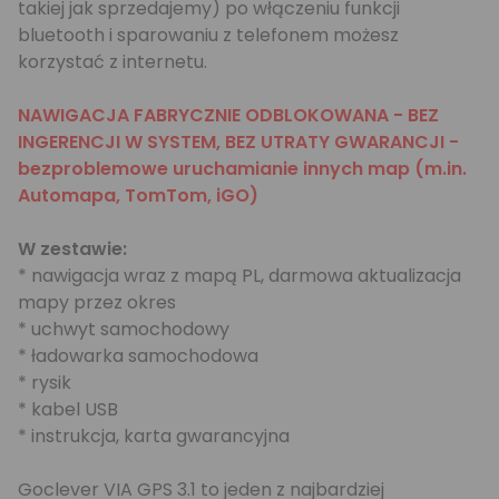
takiej jak sprzedajemy) po włączeniu funkcji
bluetooth i sparowaniu z telefonem możesz
korzystać z internetu.
NAWIGACJA FABRYCZNIE ODBLOKOWANA - BEZ
INGERENCJI W SYSTEM, BEZ UTRATY GWARANCJI -
bezproblemowe uruchamianie innych map (m.in.
Automapa, TomTom, iGO)
W zestawie:
* nawigacja wraz z mapą PL, darmowa aktualizacja
mapy przez okres
* uchwyt samochodowy
* ładowarka samochodowa
* rysik
* kabel USB
* instrukcja, karta gwarancyjna
Goclever VIA GPS 3.1 to jeden z najbardziej