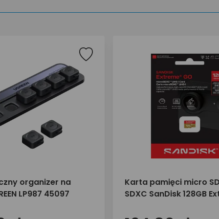
zny organizer na
Karta pamięci micro SD
REEN LP987 45097
SDXC SanDisk 128GB E
GO 240/120 MB/s