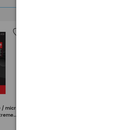
>
 / micro
Karta pamięci micro SD / micro
xtreme
SDXC SanDisk 128GB Extreme
PRO 250/120 MB/s