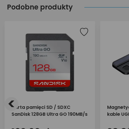
Podobne produkty
<
Karta pamięci SD / SDXC
Magnetyc
SanDisk 128GB Ultra GO 190MB/s
kable UG