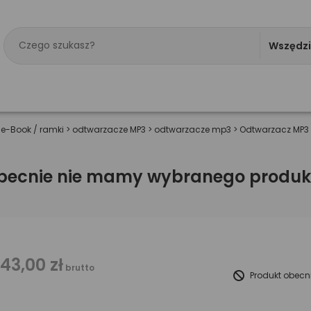
Wszędz
 e-Book / ramki
>
odtwarzacze MP3
>
odtwarzacze mp3
>
Odtwarzacz MP3 
becnie nie mamy wybranego produk
143,00 zł
brutto
Produkt obecn