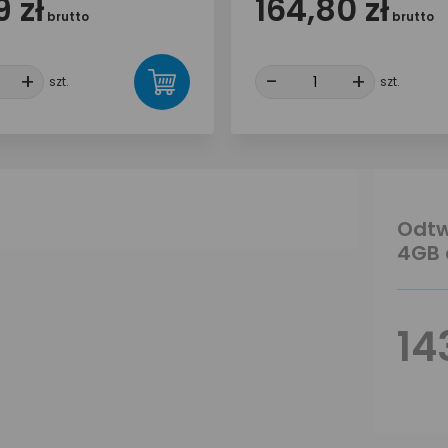
 zł
164,80 zł
brutto
brutto
+
+
-
-
+
+
szt.
szt.
Odtw
4GB 
14