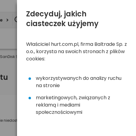
Zdecyduj, jakich
ie
ciasteczek użyjemy
Właściciel hurt.com.pl, firma Baltrade Sp. z
o.o., korzysta na swoich stronach z plików
SanDisk Sansa CLIP+ 4GB czarna
cookies:
tu
wykorzystywanych do analizy ruchu
na stronie
marketingowych, związanych z
reklamą i mediami
Powiadom mnie o dostępności
społecznościowymi
ie niedostępny
Wyślemy powiadomienie o dostęności
na poniższy adres e-mail