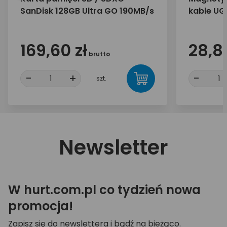
SanDisk 128GB Ultra GO 190MB/s
kable UG
169,60 zł
28,89
brutto
-
+
-
szt.
Newsletter
W hurt.com.pl co tydzień nowa
promocja!
Zapisz się do newslettera i bądź na bieżąco.