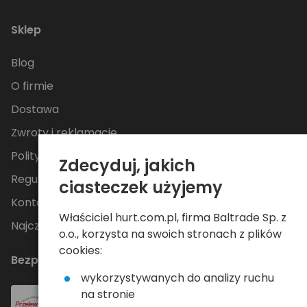
Sklep
Blog
O firmie
Dostawa
Zwroty i reklamacje
Polityka Prywatności
Zdecyduj, jakich
Regulamin
ciasteczek użyjemy
Kontakt
Właściciel hurt.com.pl, firma Baltrade Sp. z
Najczęściej zadawane pytania
o.o., korzysta na swoich stronach z plików
cookies:
Bezpieczne płatności
wykorzystywanych do analizy ruchu
na stronie