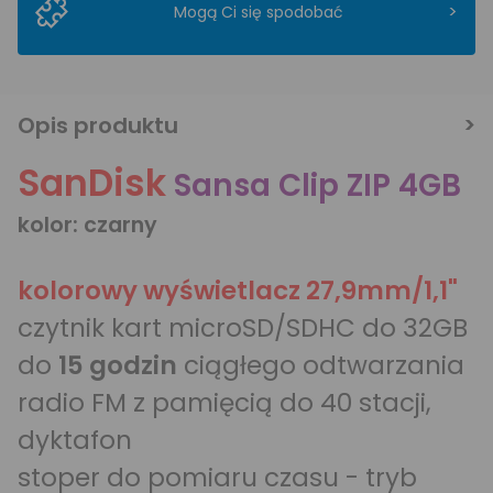
>
Mogą Ci się spodobać
Opis produktu
SanDisk
Sansa Clip ZIP 4GB
kolor: czarny
kolorowy wyświetlacz 27,9mm/1,1"
czytnik kart microSD/SDHC do 32GB
do
15 godzin
ciągłego odtwarzania
radio FM z pamięcią do 40 stacji,
dyktafon
stoper do pomiaru czasu - tryb