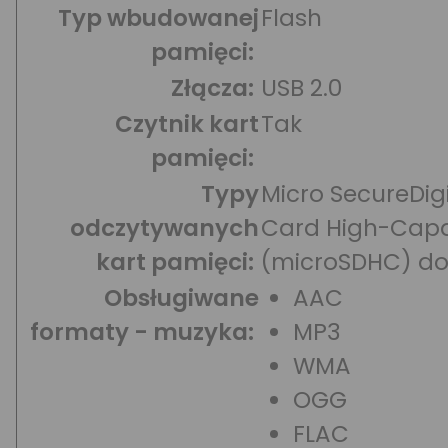
Typ wbudowanej
Flash
pamięci:
Złącza:
USB 2.0
Czytnik kart
Tak
pamięci:
Typy
Micro SecureDigi
odczytywanych
Card High-Capa
kart pamięci:
(microSDHC) do
Obsługiwane
AAC
formaty - muzyka:
MP3
WMA
OGG
FLAC