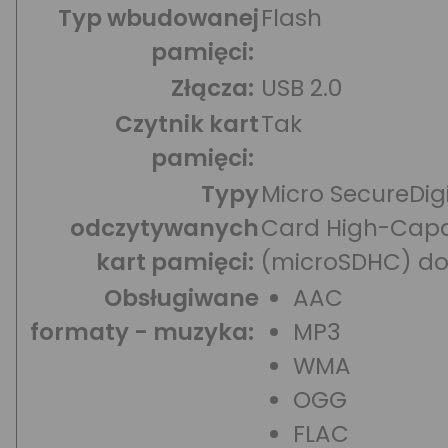
Typ wbudowanej
Flash
pamięci:
Złącza:
USB 2.0
Czytnik kart
Tak
pamięci:
Typy
Micro SecureDigi
odczytywanych
Card High-Capa
kart pamięci:
(microSDHC) do
Obsługiwane
AAC
formaty - muzyka:
MP3
WMA
OGG
FLAC