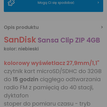
>
Mogą Ci się spodobać
Opis produktu
SanDisk
Sansa Clip ZIP 4GB
kolor: niebieski
kolorowy wyświetlacz 27,9mm/1,1"
czytnik kart microSD/SDHC do 32GB
do
15 godzin
ciągłego odtwarzania
radio FM z pamięcią do 40 stacji,
dyktafon
stoper do pomiaru czasu - tryb