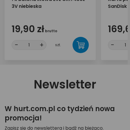
3V niebieska
SanDisk 
19,90 zł
169,6
brutto
-
+
-
szt.
Newsletter
W hurt.com.pl co tydzień nowa
promocja!
Zapisz się do newslettera i bądź na bieżąco.