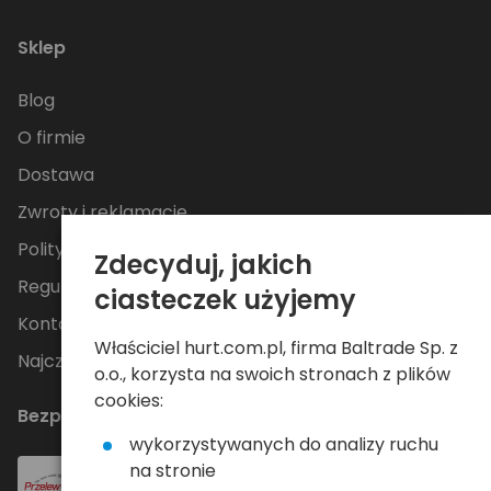
Sklep
Blog
O firmie
Dostawa
Zwroty i reklamacje
Polityka Prywatności
Zdecyduj, jakich
Regulamin
ciasteczek użyjemy
Kontakt
Właściciel hurt.com.pl, firma Baltrade Sp. z
Najczęściej zadawane pytania
o.o., korzysta na swoich stronach z plików
cookies:
Bezpieczne płatności
wykorzystywanych do analizy ruchu
na stronie