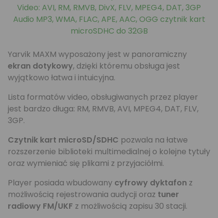
Video: AVI, RM, RMVB, DivX, FLV, MPEG4, DAT, 3GP
Audio MP3, WMA, FLAC, APE, AAC, OGG czytnik kart
microSDHC do 32GB
Yarvik MAXM wyposażony jest w panoramiczny
ekran dotykowy
, dzięki któremu obsługa jest
wyjątkowo łatwa i intuicyjna.
Lista formatów video, obsługiwanych przez player
jest bardzo długa: RM, RMVB, AVI, MPEG4, DAT, FLV,
3GP.
Czytnik kart m
icroSD/SDHC
pozwala na łatwe
rozszerzenie biblioteki multimedialnej o kolejne tytuły
oraz wymieniać się plikami z przyjaciółmi.
Player posiada wbudowany
cyfrowy dyktafon
z
możliwością rejestrowania audycji oraz
tuner
radiowy FM/UKF
z możliwością zapisu 30 stacji.