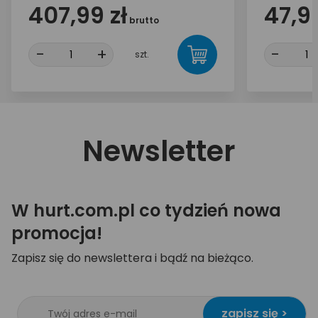
407,99 zł
47,90
brutto
-
+
-
szt.
Newsletter
W hurt.com.pl co tydzień nowa
promocja!
Zapisz się do newslettera i bądź na bieżąco.
zapisz się >