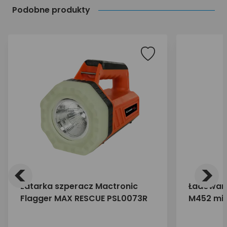
Podobne produkty
<
>
Latarka szperacz Mactronic
Ładowar
Flagger MAX RESCUE PSL0073R
M452 mic
mAh