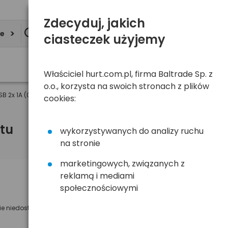
Zdecyduj, jakich
ie
ciasteczek użyjemy
Właściciel hurt.com.pl, firma Baltrade Sp. z
o.o., korzysta na swoich stronach z plików
 2x 1A (02738K9)
cookies:
tu
wykorzystywanych do analizy ruchu
na stronie
marketingowych, związanych z
reklamą i mediami
Powiadom mnie o dostępności
społecznościowymi
Wyślemy powiadomienie o dostęności
ie niedostępny
na poniższy adres e-mail