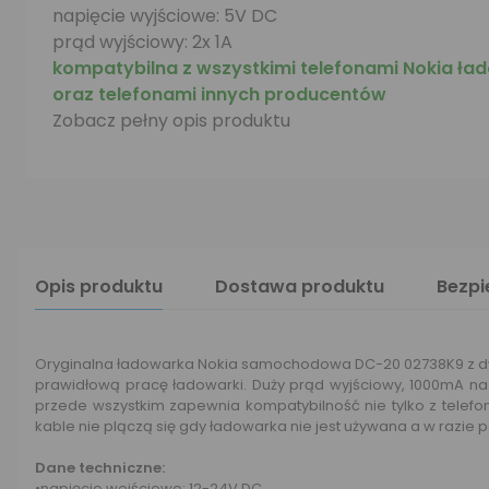
napięcie wyjściowe: 5V DC
prąd wyjściowy: 2x 1A
kompatybilna z wszystkimi telefonami Nokia ła
oraz telefonami innych producentów
Zobacz pełny opis produktu
Opis produktu
Dostawa produktu
Bezp
Oryginalna ładowarka Nokia samochodowa DC-20 02738K9 z 
prawidłową pracę ładowarki. Duży prąd wyjściowy, 1000mA na
przede wszystkim zapewnia kompatybilność nie tylko z telefon
kable nie plączą się gdy ładowarka nie jest używana a w razie 
Dane techniczne:
•napięcie wejściowe: 12-24V DC