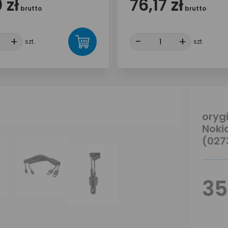
 zł
76,17 zł
brutto
brutto
+
+
-
-
+
+
szt.
szt.
oryg
Noki
(027
35