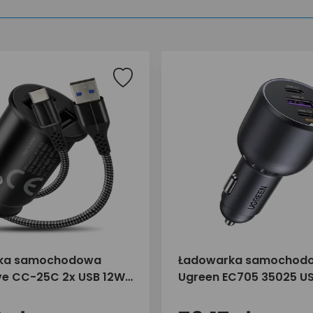
ka samochodowa
Ładowarka samochod
ve CC-25C 2x USB 12W
Ugreen EC705 35025 US
USB-C 1m
USB-C 130W