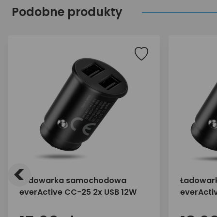
Podobne produkty
<
Ładowarka samochodowa
Ładowar
everActive CC-25 2x USB 12W
everActi
+ kabel 