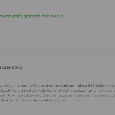
dowanymi z gniazda micro USB
ieczeństwo
dwoma gniazdami USB oraz
dwoma kablami micro USB
. Mała i lek
 każdy port, umożliwia ładowanie dwóch urządzeń takich jak słuc
ami Nokii ale także smartfonami i urządzeniami innych producentó
potrzeby rozciągają się nawet na długość 150cm.