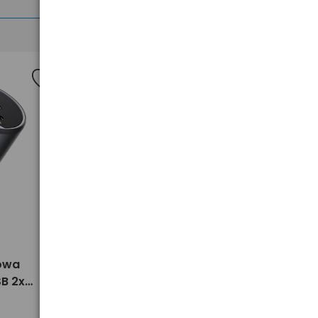
>
owa
Ładowarka samochodowa XO
B 2x
CC48 z 2 gniazdami USB 12W +
kabel USB-C