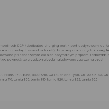
bilnych DCP (dedicated charging port - port dedykowany do ład
tóre w normalnych warunkach służą do przesyłania danych. Zabieg t
ładowane przeznaczonym dla nich optymalnym prądem. Ładowarki 
aństwo pewność, że urządzenia będą naładowane zawsze na czas!
0 Prism, 8600 Luna, 8800 Arte, C3 Touch and Type, C5-00, C5-03, C6-01,
Lumia 710, Lumia 800, Lumia 810, Lumia 820, Lumia 822, Lumia 920