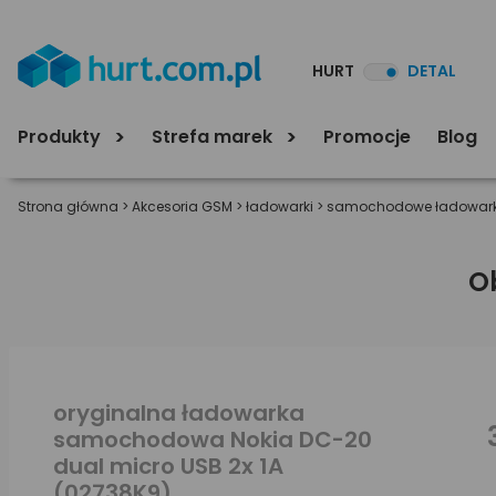
HURT
DETAL
Produkty
Strefa marek
Promocje
Blog
Strona główna
>
Akcesoria GSM
>
ładowarki
>
samochodowe ładowark
O
oryginalna ładowarka
samochodowa Nokia DC-20
dual micro USB 2x 1A
(02738K9)