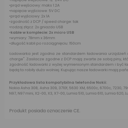
•prąd wejściowy: maks 1.2A
•napięcie wyjściowe: 5V DC
•prąd wyjściowy: 2x 1A
•zgodność z DCP / speed charge: tak
•rodzaj złącz: 2x gniazdo USB
•
kable w komplecie: 2x micro USB
•wymiary: 78mm x 36mm
•długość kabli po rozciągnięciu: 150cm
Ładowarka jest zgodna ze standardem ładowania urządzeń mo
charge". Zasilacze zgodne z DCP mają zwarte ze sobą piny, k
zgodność ładowarki z wyżej wymienionym standardem i być 
będą to robiły dużo wolniej. Kupując nasze ładowarki mają p
Przykładowa lista kompatybilna telefonów Nokii:
Nokia Asha 308, Asha 309, 3710f, 5630 XM, 6500c, 6700c, 7230, 790
N97, N97 mini, X2-00, X3, X7-00, Lumia 510, Lumia 610, Lumia 620, 
Produkt posiada oznaczenie CE.