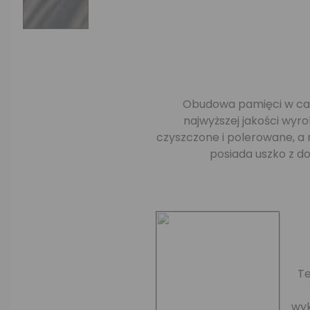
Obudowa pamięci w cało
najwyższej jakości wyr
czyszczone i polerowane, a 
posiada uszko z d
Te
wyk