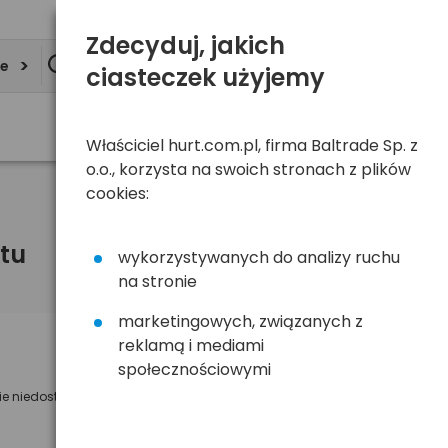
Zdecyduj, jakich
ie
ciasteczek użyjemy
Właściciel hurt.com.pl, firma Baltrade Sp. z
o.o., korzysta na swoich stronach z plików
cookies:
tu
wykorzystywanych do analizy ruchu
na stronie
marketingowych, związanych z
reklamą i mediami
Powiadom mnie o dostępności
społecznościowymi
ie niedostępny
Wyślemy powiadomienie o dostęności
na poniższy adres e-mail