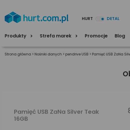
HURT
DETAL
Produkty
Strefa marek
Promocje
Blog
Strona główna
>
Nośniki danych
>
pendrive USB
>
Pamięć USB ZaNa Silv
O
Pamięć USB ZaNa Silver Teak
16GB