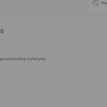
Pro
GB
epowtarzalną stylistyką