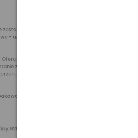
 zastosowanie z niepowtarzalną stylistyką.
we - używane w bolidach formuły I, ekskluzywne
. Oferuje ona
prędkość odczytu aż do 32 MB/s
i
stanie zauważony przez osoby ceniące sobie styl, ale
rzenoszenia danych, zdjęć i prezentacji, ale służą
owaniem sprawia, iż pendrive'y ZaNa Silver są
óby 925
.