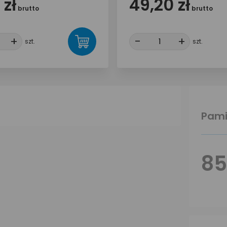
 zł
49,20 zł
brutto
brutto
+
+
-
-
+
+
szt.
szt.
Pami
85