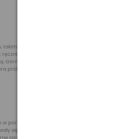
, takim samym, jak
 ręcznie dokładnie
ką. Górna część pamięci
bra próby 925.
go w porze monsunowej na
owały się sprzęty z niego
rne na działanie czynników