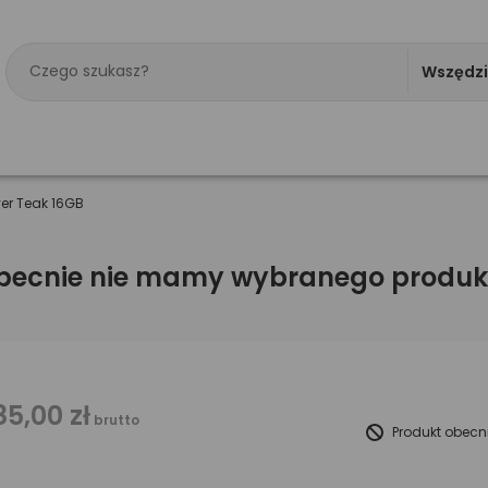
Wszędz
er Teak 16GB
becnie nie mamy wybranego produk
85,00 zł
brutto
Produkt obecn