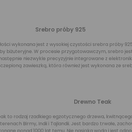
Srebro próby 925
ści wykonana jest z wysokiej czystości srebra próby 925
oby biżuteryjne. W procesie przygotowawczym, srebro jest
następnie niezwykle precyzyjnie integrowane z elektroni
oczepioną zawieszką, która również jest wykonana ze sre
Drewno Teak
ak to rodzaj rzadkiego egzotycznego drzewa, kwitnące
terenach Birmy, Indii i Tajlandii. Jest bardzo trwałe, zach
onane ponad 1000 lat temu. Nie nasiąka wodą i jest odpo