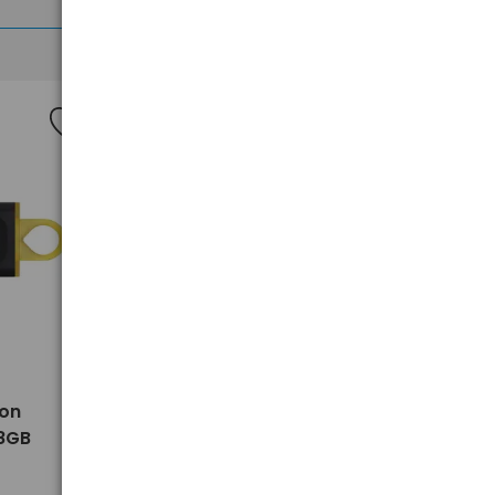
>
ton
Pendrive USB 3.2 GoodRam
28GB
UME3 16GB