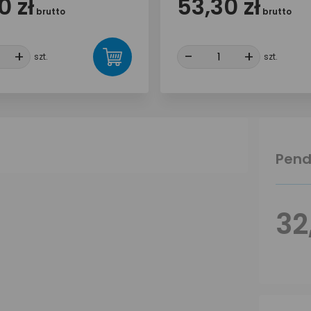
0 zł
53,30 zł
brutto
brutto
+
+
-
-
+
+
szt.
szt.
Pend
32