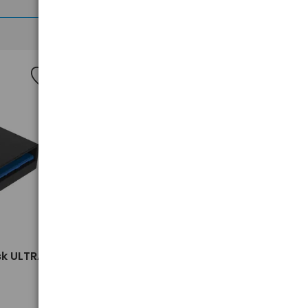
>
sk ULTRA
Pendrive USB 3.2 SanDisk ULTRA
FIT 64GB