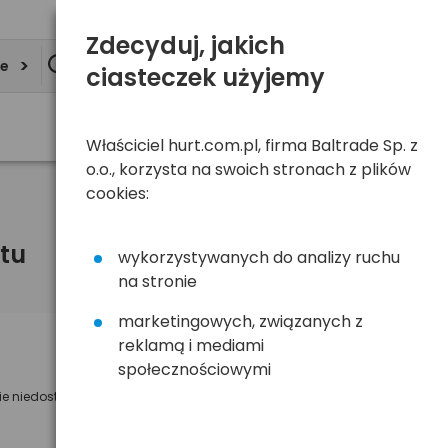
Zdecyduj, jakich
ie
ciasteczek użyjemy
Właściciel hurt.com.pl, firma Baltrade Sp. z
o.o., korzysta na swoich stronach z plików
cookies:
tu
wykorzystywanych do analizy ruchu
na stronie
marketingowych, związanych z
reklamą i mediami
Powiadom mnie o dostępności
społecznościowymi
ie niedostępny
Wyślemy powiadomienie o dostęności
na poniższy adres e-mail