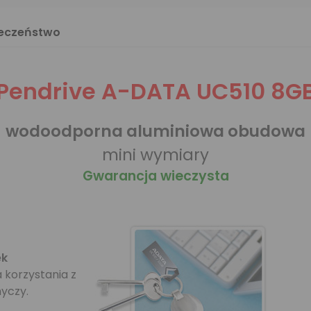
ieczeństwo
Pendrive A-DATA UC510 8G
wodoodporna aluminiowa obudowa
mini wymiary
Gwarancja wieczysta
ek
 korzystania z
yczy.