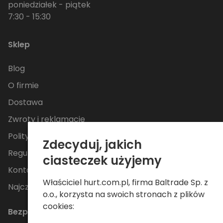
poniedziałek - piątek
7:30 - 15:30
Sklep
Blog
O firmie
Dostawa
Zwroty i reklamacje
Polityka Prywatności
Zdecyduj, jakich
Regulamin
ciasteczek użyjemy
Kontakt
Właściciel hurt.com.pl, firma Baltrade Sp. z
Najczęściej zadawane pytania
o.o., korzysta na swoich stronach z plików
cookies:
Bezpieczne płatności