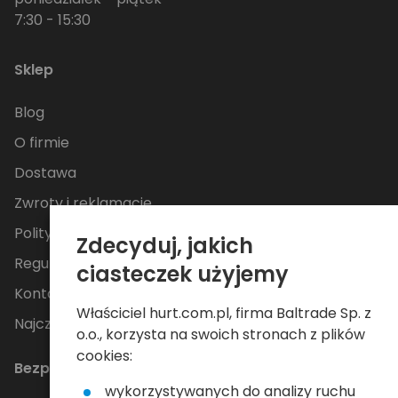
7:30 - 15:30
Sklep
Blog
O firmie
Dostawa
Zwroty i reklamacje
Polityka Prywatności
Zdecyduj, jakich
Regulamin
ciasteczek użyjemy
Kontakt
Właściciel hurt.com.pl, firma Baltrade Sp. z
Najczęściej zadawane pytania
o.o., korzysta na swoich stronach z plików
cookies:
Bezpieczne płatności
wykorzystywanych do analizy ruchu