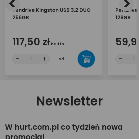
<
>
Pendrive Kingston USB 3.2 DUO
Pendrive
256GB
128GB
117,50 zł
59,90
brutto
-
+
-
szt.
Newsletter
W hurt.com.pl co tydzień nowa
promocja!