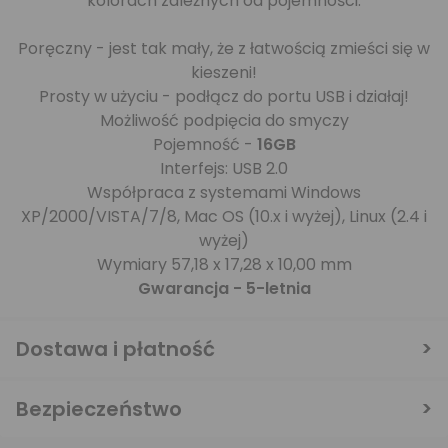
kolorach zależnych od pojemności.
Poręczny - jest tak mały, że z łatwością zmieści się w
kieszeni!
Prosty w użyciu - podłącz do portu USB i działaj!
Możliwość podpięcia do smyczy
Pojemność -
16GB
Interfejs: USB 2.0
Współpraca z systemami Windows
XP/2000/VISTA/7/8, Mac OS (10.x i wyżej), Linux (2.4 i
wyżej)
Wymiary 57,18 x 17,28 x 10,00 mm
Gwarancja - 5-letnia
Dostawa i płatność
Bezpieczeństwo