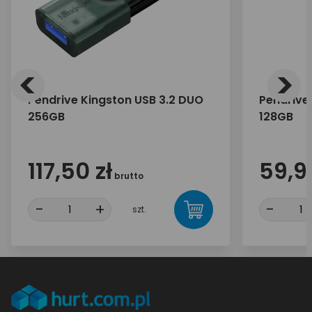
<
>
Pendrive Kingston USB 3.2 DUO
Pendrive
256GB
128GB
117,50 zł
59,90
brutto
-
+
-
szt.