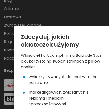
Blog
O firmie
Dostawa
Zwroty i reklamacje
Polityka Prywatności
Zdecyduj, jakich
Regulamin
ciasteczek użyjemy
Kontakt
Właściciel hurt.com.pl, firma Baltrade Sp. z
Najczęściej zadawane pytania
o.o., korzysta na swoich stronach z plików
cookies:
Bezpieczne płatności
wykorzystywanych do analizy ruchu
na stronie
marketingowych, związanych z
reklamą i mediami
społecznościowymi