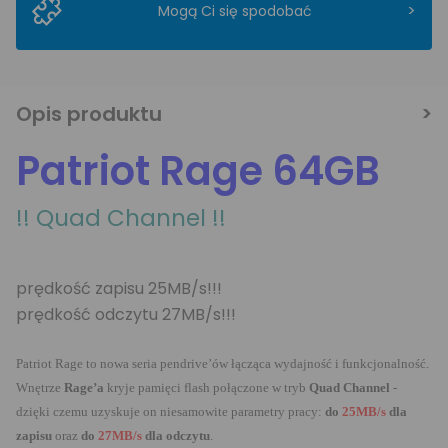
>
Mogą Ci się spodobać
Opis produktu
Patriot Rage 64GB
!! Quad Channel !!
prędkość zapisu 25MB/s!!!
prędkość odczytu 27MB/s!!!
Patriot Rage
to nowa seria pendrive’ów łącząca wydajność i funkcjonalność.
Wnętrze
Rage’a
kryje pamięci flash połączone w tryb
Quad Channel
-
dzięki czemu uzyskuje on niesamowite parametry pracy:
do
25MB/s
dla
zapisu
oraz
do
27MB/s
dla odczytu
.