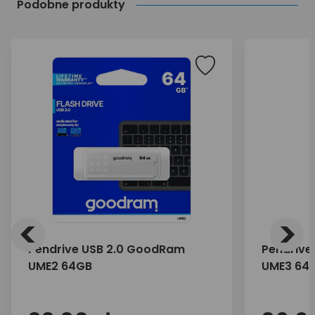
Podobne produkty
<
>
Pendrive USB 2.0 GoodRam
Pendrive
UME2 64GB
UME3 64