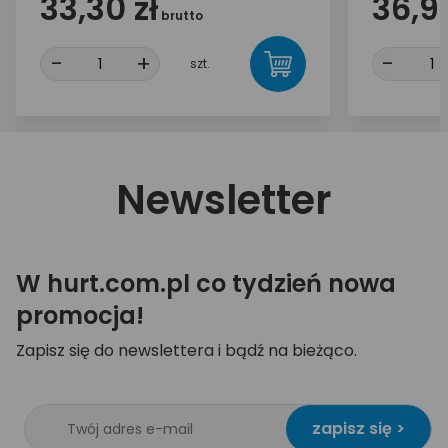
33,30 zł
36,90
brutto
-
+
-
szt.
Newsletter
W hurt.com.pl co tydzień nowa
promocja!
Zapisz się do newslettera i bądź na bieżąco.
zapisz się >