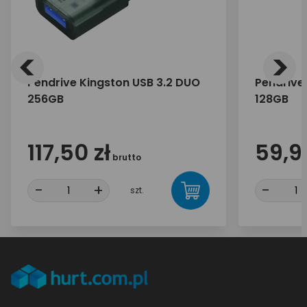
<
>
Pendrive Kingston USB 3.2 DUO
Pendrive
256GB
128GB
117,50 zł
59,90
brutto
-
+
-
szt.