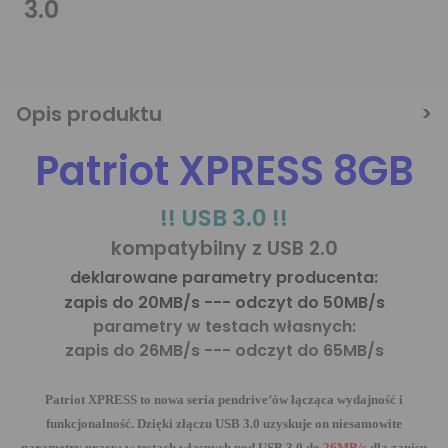
3.0
Opis produktu
Patriot XPRESS 8GB
!! USB 3.0 !!
kompatybilny z USB 2.0
deklarowane parametry producenta:
zapis do 20MB/s --- odczyt do 50MB/s
parametry w testach własnych:
zapis do 26MB/s --- odczyt do 65MB/s
Patriot XPRESS
to nowa seria pendrive’ów łącząca wydajność i
funkcjonalność. Dzięki złączu USB 3.0 uzyskuje on niesamowite
parametry pracy:
w testach własnych pod USB 3.0 do
26MB/s
dla zapisu