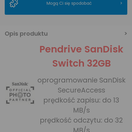
>
Mogą Ci się spodobać
Opis produktu
Pendrive SanDisk
Switch 32GB
oprogramowanie SanDisk
SecureAccess
prędkość zapisu: do 13
MB/s
prędkość odczytu: do 32
MB/s