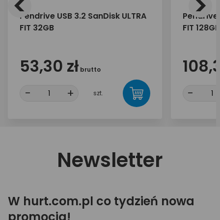
<
>
Pendrive USB 3.2 SanDisk ULTRA
Pendrive
FIT 32GB
FIT 128GB
53,30 zł
108,3
brutto
-
+
-
szt.
Newsletter
W hurt.com.pl co tydzień nowa
promocja!