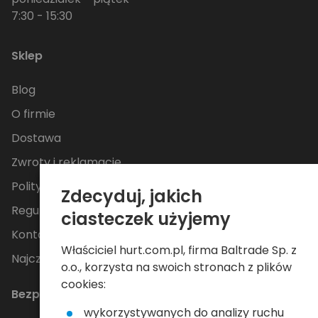
7:30 - 15:30
Sklep
Blog
O firmie
Dostawa
Zwroty i reklamacje
Polityka Prywatności
Zdecyduj, jakich
Regulamin
ciasteczek użyjemy
Kontakt
Właściciel hurt.com.pl, firma Baltrade Sp. z
Najczęściej zadawane pytania
o.o., korzysta na swoich stronach z plików
cookies:
Bezpieczne płatności
wykorzystywanych do analizy ruchu