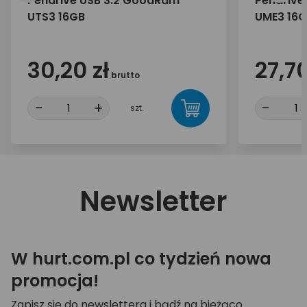
Pendrive USB 3.2 GoodRam
Pendrive
UTS3 16GB
UME3 16
30,20 zł
27,70
brutto
-
+
-
szt.
Newsletter
W hurt.com.pl co tydzień nowa
promocja!
Zapisz się do newslettera i bądź na bieżąco.