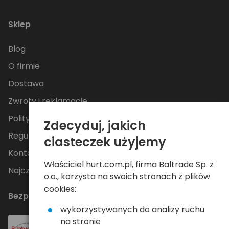
Sklep
Blog
O firmie
Dostawa
Zwroty i reklamacje
Polityka Prywatności
Zdecyduj, jakich
Regulamin
ciasteczek użyjemy
Kontakt
Właściciel hurt.com.pl, firma Baltrade Sp. z
Najczęściej zadawane pytania
o.o., korzysta na swoich stronach z plików
cookies:
Bezpieczne płatności
wykorzystywanych do analizy ruchu
na stronie