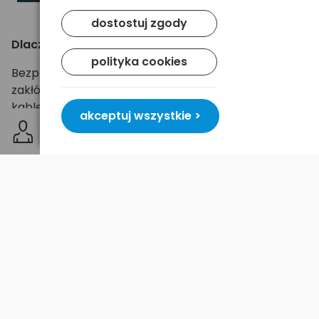
dostostuj zgody
Dlaczego warto wybrać kabel UGREEN?
polityka cookies
Bezprzewodowy Internet może być narażony na
zakłócenia, które wpływają na jakość połączenia. Z
kablem UGREEN Ethernet nie musisz się o to
akceptuj wszystkie >
martwić. Zapewnia on stabilne i szybkie połączenie,
eliminując problemy związane z opóźnieniami i
przerwami w transmisji danych.
Wybierz kabel Ethernet UGREEN i ciesz się
niezawodnym połączeniem, które sprosta
wszystkim Twoim potrzebom – od grania online,
przez streaming, aż po intensywną pracę zdalną.
To inwestycja w jakość, na którą zasługujesz!