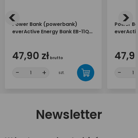
<
>
Power Bank (powerbank)
Power B
everActive Energy Bank EB-11QB
everActi
20W 10000mAh
22,5W 1
47,90 zł
47,90
brutto
-
+
-
szt.
Newsletter