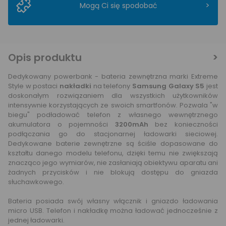
>
Mogą Ci się spodobać
Opis produktu
Dedykowany powerbank - bateria zewnętrzna marki Extreme
Style w postaci
nakładki
na telefony
Samsung Galaxy S5
jest
doskonałym rozwiązaniem dla wszystkich użytkowników
intensywnie korzystających ze swoich smartfonów. Pozwala "w
biegu" podładować telefon z własnego wewnętrznego
akumulatora o pojemności
3200mAh
bez konieczności
podłączania go do stacjonarnej ładowarki sieciowej.
Dedykowane baterie zewnętrzne są ściśle dopasowane do
kształtu danego modelu telefonu, dzięki temu nie zwiększają
znacząco jego wymiarów, nie zasłaniają obiektywu aparatu ani
żadnych przycisków i nie blokują dostępu do gniazda
słuchawkowego.
Bateria posiada swój własny włącznik i gniazdo ładowania
micro USB. Telefon i nakładkę można ładować jednocześnie z
jednej ładowarki.