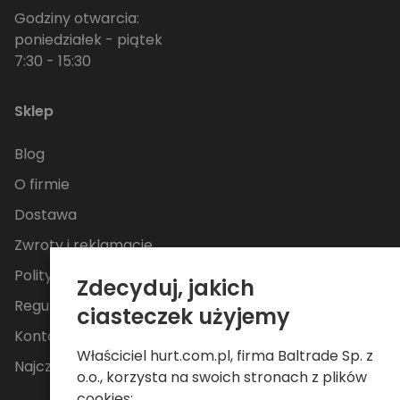
Godziny otwarcia:
poniedziałek - piątek
7:30 - 15:30
Sklep
Blog
O firmie
Dostawa
Zwroty i reklamacje
Polityka Prywatności
Zdecyduj, jakich
Regulamin
ciasteczek użyjemy
Kontakt
Właściciel hurt.com.pl, firma Baltrade Sp. z
Najczęściej zadawane pytania
o.o., korzysta na swoich stronach z plików
cookies: