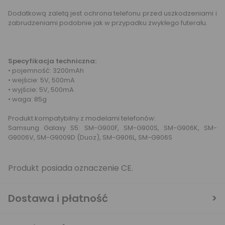
Dodatkową zaletą jest ochrona telefonu przed uszkodzeniami i
zabrudzeniami podobnie jak w przypadku zwykłego futerału.
Specyfikacja techniczna:
• pojemność: 3200mAh
• wejście: 5V, 500mA
• wyjście: 5V, 500mA
• waga: 85g
Produkt kompatybilny z modelami telefonów:
Samsung Galaxy S5: SM-G900F, SM-G900S, SM-G906K, SM-
G9006V, SM-G9009D (Duoz), SM-G906L, SM-G906S
Produkt posiada oznaczenie CE.
Dostawa i płatność