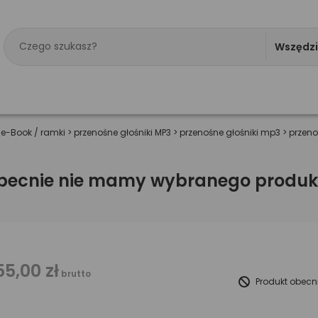
Wszędz
 e-Book / ramki
>
przenośne głośniki MP3
>
przenośne głośniki mp3
>
przeno
becnie nie mamy wybranego produk
55,00 zł
brutto
Produkt obecn