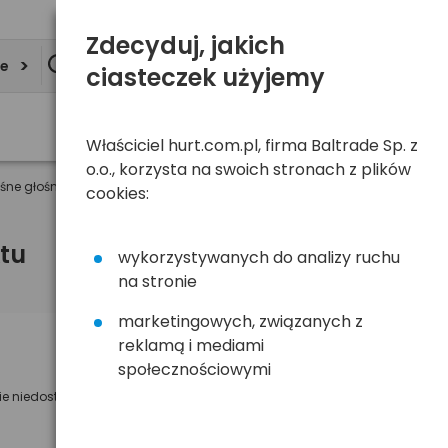
Zdecyduj, jakich
ie
ciasteczek użyjemy
Właściciel hurt.com.pl, firma Baltrade Sp. z
o.o., korzysta na swoich stronach z plików
śne głośniki LX-808 z odtwarzaczem MP3
cookies:
tu
wykorzystywanych do analizy ruchu
na stronie
marketingowych, związanych z
reklamą i mediami
Powiadom mnie o dostępności
społecznościowymi
ie niedostępny
Wyślemy powiadomienie o dostęności
na poniższy adres e-mail