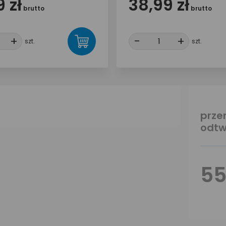
 zł
38,99 zł
brutto
brutto
+
+
-
-
+
+
szt.
szt.
prze
odtw
55