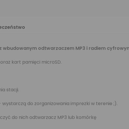
ieczeństwo
h z wbudowanym odtwarzaczem MP3 i radiem cyfrowy
oraz kart pamięci microSD.
a stacji.
 wystarczą do zorganizowania imprezki w terenie ;).
ączyć do nich odtwarzacz MP3 lub komórkę