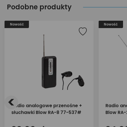
Podobne produkty
Nowość
Nowość
<
Radio analogowe przenośne +
Radio an
słuchawki Blow RA-8 77-537#
Blow RA