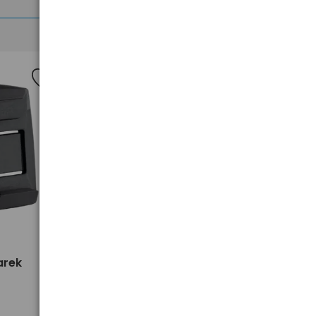
>
arek
Latarka szperacz Mactronic
Flagger MAX RESCUE PSL0073R