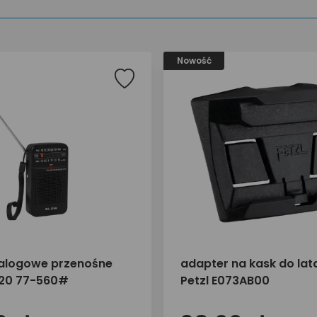
Nowość
alogowe przenośne
adapter na kask do lat
-20 77-560#
Petzl E073AB00