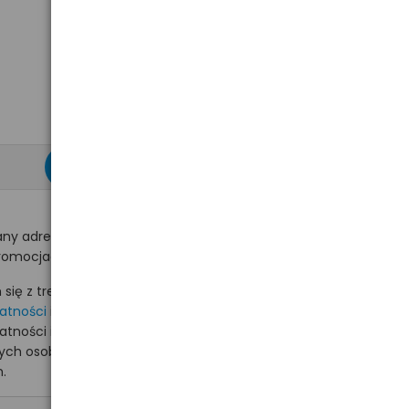
zapisz się >
ny adres e-mail
romocjach na hurt.com.pl.
ię z treścią i akceptuję
watności
i akceptuję
watności i wyrażam zgodę
nych osobowych na
.