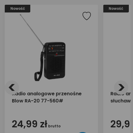
Nowość
Nowość
<
>
Radio analogowe przenośne
Radio an
Blow RA-20 77-560#
słuchawk
24,99 zł
29,99
brutto