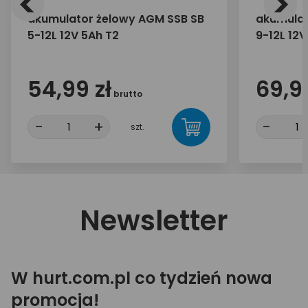
<
>
akumulator żelowy AGM SSB SB
akumulat
5-12L 12V 5Ah T2
9-12L 12V
54,99 zł
69,99
brutto
-
+
-
szt.
Newsletter
W hurt.com.pl co tydzień nowa
promocja!