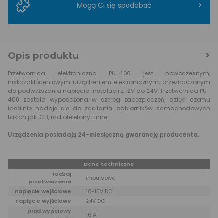
>
Mogą Ci się spodobać
Opis produktu
Przetwornica elektroniczna PU-400 jest nowoczesnym,
niskozakłóceniowym urządzeniem elektronicznym, przeznaczonym
do podwyższania napięcia instalacji z 12V do 24V. Przetwornica PU-
400 została wyposażona w szereg zabezpieczeń, dzięki czemu
idealnie nadaje sie do zasilania odbiorników samochodowych
takich jak: CB, radiotelefony i inne.
Urządzenia posiadają 24-miesięczną gwarancję producenta.
Dane techniczne
rodzaj
impulsowe
przetwarzania
napięcie wejściowe
10-15V DC
napięcie wyjściowe
24V DC
prąd wyjściowy
16 A