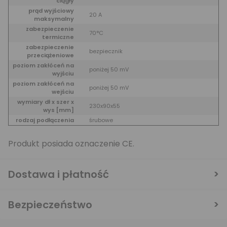
ciągły
prąd wyjściowy
20 A
maksymalny
zabezpieczenie
70°C
termiczne
zabezpieczenie
bezpiecznik
przeciążeniowe
poziom zakłóceń na
poniżej 50 mV
wyjściu
poziom zakłóceń na
poniżej 50 mV
wejściu
wymiary dł x szer x
230x90x55
wys [mm]
rodzaj podłączenia
śrubowe
Produkt posiada oznaczenie CE.
Dostawa i płatność
Bezpieczeństwo