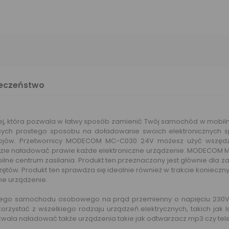
ieczeństwo
która pozwala w łatwy sposób zamienić Twój samochód w mobilne c
 prostego sposobu na doładowanie swoich elektronicznych sprz
jów. Przetwornicy MODECOM MC-C030 24V możesz użyć wszędzi
zie naładować prawie każde elektroniczne urządzenie. MODECOM 
lne centrum zasilania. Produkt ten przeznaczony jest głównie d
ętów. Produkt ten sprawdza się idealnie również w trakcie konie
e urządzenie.
cznego samochodu osobowego na prąd przemienny o napięciu 230V
rzystać z wszelkiego rodzaju urządzeń elektrycznych, takich jak l
zwala naładować także urządzenia takie jak odtwarzacz mp3 czy te