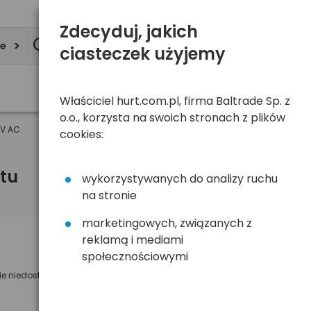
Zdecyduj, jakich
ie
ciasteczek użyjemy
Właściciel hurt.com.pl, firma Baltrade Sp. z
o.o., korzysta na swoich stronach z plików
0V AC
cookies:
tu
wykorzystywanych do analizy ruchu
na stronie
marketingowych, związanych z
reklamą i mediami
Powiadom mnie o dostępności
społecznościowymi
ie niedostępny
Wyślemy powiadomienie o dostęności
na poniższy adres e-mail