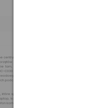
entrum zasilania. Produkt ten przeznaczony jest głównie dla
ętów. Produkt ten sprawdza się idealnie również w trakcie
e tam, gdzie nie ma dostępu do standardowego zasilania
MC-C030 24V to najnowszy model przetwornicy samochodowej,
la zawodowych kierowców samochodów ciężarowych, szukających
cznych podczas jazdy samochodem ciężarowym postojów. Pozwoli
, które spotykamy w gospodarstwach domowych. Dzięki takiej
aptop, kamera cyfrowa czy nawet telewizor przenośny. Z kolei
lefon komórkowy.