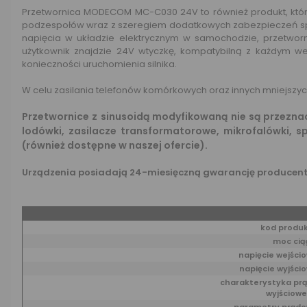
Przetwornica MODECOM MC-C030 24V to również produkt, któ
podzespołów wraz z szeregiem dodatkowych zabezpieczeń spr
napięcia w układzie elektrycznym w samochodzie, przetworn
użytkownik znajdzie 24V wtyczkę, kompatybilną z każdym w
konieczności uruchomienia silnika.
W celu zasilania telefonów komórkowych oraz innych mniejszy
Przetwornice z sinusoidą modyfikowaną nie są przeznac
lodówki, zasilacze transformatorowe, mikrofalówki, s
(również dostępne w naszej ofercie).
Urządzenia posiadają 24-miesięczną gwarancję producent
kod produ
moc cią
napięcie wejści
napięcie wyjści
charakterystyka pr
wyjściow