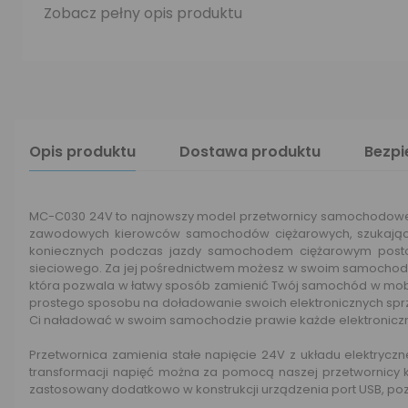
Zobacz pełny opis produktu
Opis produktu
Dostawa produktu
Bezp
MC-C030 24V to najnowszy model przetwornicy samochodowej, 
zawodowych kierowców samochodów ciężarowych, szukających
koniecznych podczas jazdy samochodem ciężarowym posto
sieciowego. Za jej pośrednictwem możesz w swoim samochod
która pozwala w łatwy sposób zamienić Twój samochód w mobi
prostego sposobu na doładowanie swoich elektronicznych sprz
Ci naładować w swoim samochodzie prawie każde elektroniczn
Przetwornica zamienia stałe napięcie 24V z układu elektry
transformacji napięć można za pomocą naszej przetwornicy ko
zastosowany dodatkowo w konstrukcji urządzenia port USB, po