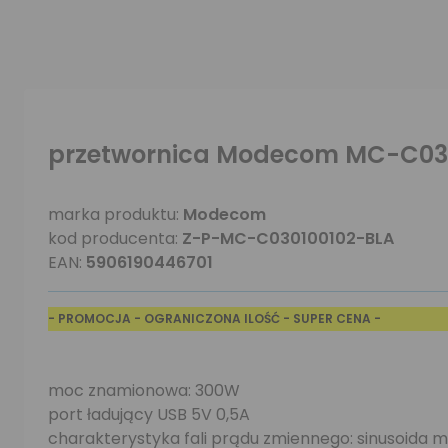
przetwornica Modecom MC-C030
marka produktu:
Modecom
kod producenta:
Z-P-MC-C030100102-BLA
EAN:
5906190446701
- PROMOCJA - OGRANICZONA ILOŚĆ - SUPER CENA -
moc znamionowa: 300W
port ładujący USB 5V 0,5A
charakterystyka fali prądu zmiennego: sinusoida 