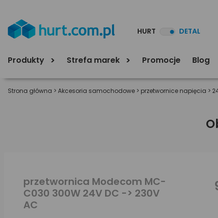
HURT
DETAL
Produkty
Strefa marek
Promocje
Blog
Strona główna
>
Akcesoria samochodowe
>
przetwornice napięcia
>
2
O
przetwornica Modecom MC-
C030 300W 24V DC -> 230V
AC