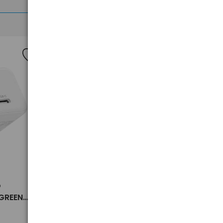
>
o
Odbiornik Bluetooth 6.0 Ugreen
UGREEN
BT509, USB-C, LDAC
09