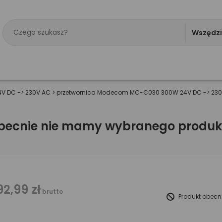
Wszędz
4V DC -> 230V AC
>
przetwornica Modecom MC-C030 300W 24V DC -> 23
becnie nie mamy wybranego produk
92,99 zł
brutto
Produkt obecn