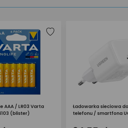
ie AAA / LR03 Varta
Ładowarka sieciowa d
4103 (blister)
telefonu / smartfona 
30W 1x USB-C X513 650