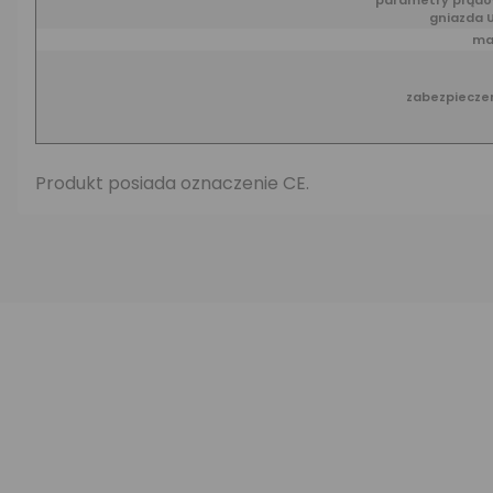
parametry prąd
gniazda 
ma
zabezpiecze
Produkt posiada oznaczenie CE.