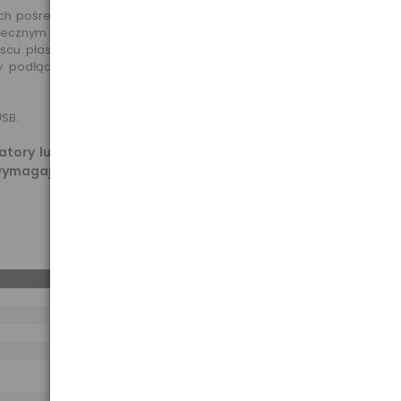
ch pośrednictwem sprzętów. Najwyższa jakość zastosowanych
zpiecznym prądem. Dodatkowo w razie niespodziewanego skoku
scu płaski bezpiecznik 35A. W zestawie wraz z przetwornicą
cy podłączyć przetwornicę bezpośrednio do akumulatora bez
SB.
ry lub silniki indukcyjne takimi jak: pompy, agregaty,
ymagają przetwornic z pełną sinusoidą, np. Volt Sinus