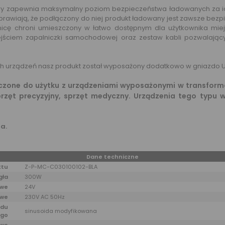
ry zapewnia maksymalny poziom bezpieczeństwa ładowanych za i
awiają, że podłączony do niej produkt ładowany jest zawsze be
icę chroni umieszczony w łatwo dostępnym dla użytkownika miej
ejściem zapalniczki samochodowej oraz zestaw kabli pozwalają
ch urządzeń nasz produkt został wyposażony dodatkowo w gniazdo U
zone do użytku z urządzeniami wyposażonymi w transformato
przęt precyzyjny, sprzęt medyczny. Urządzenia tego typu w
a.
Dane techniczne
ktu
Z-P-MC-C030100102-BLA
gła
300W
owe
24V
owe
230V AC 50Hz
ądu
sinusoida modyfikowana
ego