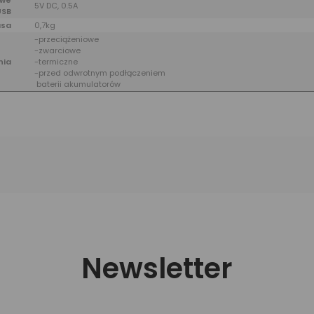
owe
5V DC, 0.5A
USB
sa
0,7kg
-przeciążeniowe
-zwarciowe
nia
-termiczne
-przed odwrotnym podłączeniem
baterii akumulatorów
Newsletter