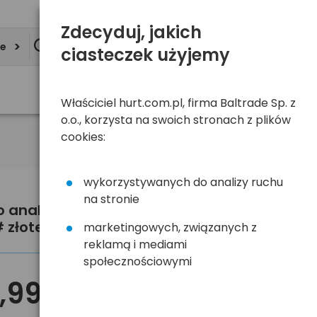
Zdecyduj, jakich
ie
ciasteczek użyjemy
Właściciel hurt.com.pl, firma Baltrade Sp. z
o.o., korzysta na swoich stronach z plików
cookies:
wykorzystywanych do analizy ruchu
na stronie
o analogowe przenośne Blow 77-
 złote
marketingowych, związanych z
reklamą i mediami
społecznościowymi
,99 zł
brutto