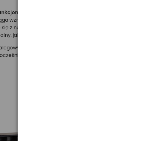
unkcjonalnością
ąga wzrok i nadaje elegancji każdemu wnętrzu. Styl
 się z nowoczesną technologią, tworząc produkt,
lny, jak i dekoracyjny.
analogowy wskaźnik pasma nadają urządzeniu
ocześnie zapewniają intuicyjną obsługę.