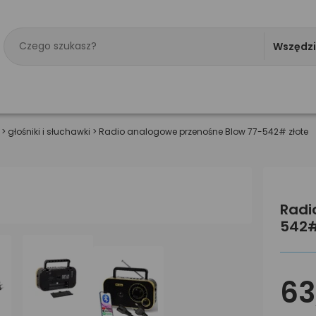
Wszędz
>
głośniki i słuchawki
>
Radio analogowe przenośne Blow 77-542# złote
Radi
542#
63