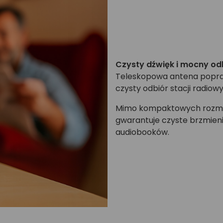
Czysty dźwięk i mocny od
Teleskopowa antena poprawi
czysty odbiór stacji radiow
Mimo kompaktowych rozmiar
gwarantuje czyste brzmieni
audiobooków.