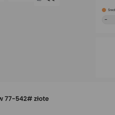
Śred
-
-
w 77-542# złote