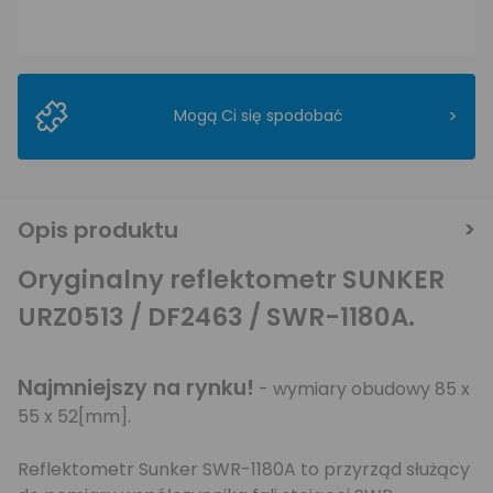
>
Mogą Ci się spodobać
Opis produktu
Oryginalny reflektometr SUNKER
URZ0513 / DF2463 / SWR-1180A.
Najmniejszy na rynku!
- wymiary obudowy 85 x
55 x 52[mm].
Reflektometr Sunker SWR-1180A to przyrząd służący