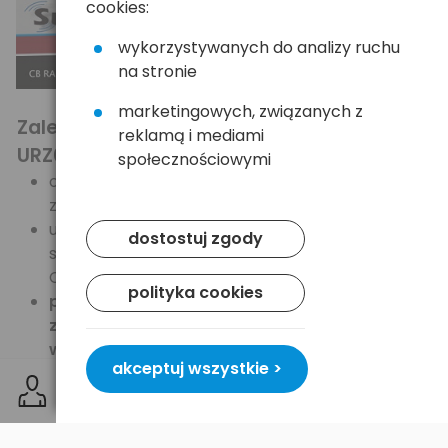
cookies:
wykorzystywanych do analizy ruchu
na stronie
marketingowych, związanych z
Zalety urządzenia Sunker
reklamą i mediami
URZ0513:
społecznościowymi
oryginalny markowy produkt,
znanego producenta,
umożliwia profesjonalne,
dostostuj zgody
samodzielne dostrojenie anten
CB,
polityka cookies
posiada czytelną skalę,
zapewniając dokładny odczyt
wskazań
,
akceptuj wszystkie >
super mały
najbardziej
poręczny reflektometr, będący
na wyposażeniu warsztatów.