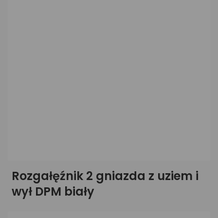
Rozgałęźnik 2 gniazda z uziem i
wył DPM biały