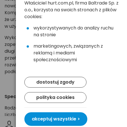
Właściciel hurt.com.pl, firma Baltrade Sp. z
nowoczesnymi, jak i klasycznymi wnętrzami.
o.o., korzysta na swoich stronach z plików
Kompaktowe wymiary
90 × 74 × 67 mm
sprawiają,
cookies:
że urządzenie zajmuje niewiele miejsca i jest wygodne
w użytkowaniu nawet w ograniczonej przestrzeni.
wykorzystywanych do analizy ruchu
na stronie
Wykonany z wysokiej jakości materiałów rozgałęźnik
zapewnia trwałość oraz niezawodne działanie przez
marketingowych, związanych z
długi czas. Solidna konstrukcja i praktyczny
reklamą i mediami
przełącznik zasilania sprawiają, że jest to wygodne
społecznościowymi
rozwiązanie do codziennego zarządzania zasilaniem
podłączonych urządzeń.
dostostuj zgody
Specyfikacja:
polityka cookies
Rodzaj: rozgałęźnik elektryczny.
Liczba gniazd: 2
akceptuj wszystkie >
Uziemienie: tak, 2P+T