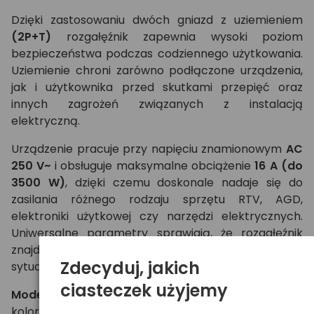
Dzięki zastosowaniu dwóch gniazd z uziemieniem
(2P+T)
rozgałęźnik zapewnia wysoki poziom
bezpieczeństwa podczas codziennego użytkowania.
Uziemienie chroni zarówno podłączone urządzenia,
jak i użytkownika przed skutkami przepięć oraz
innych zagrożeń związanych z instalacją
elektryczną.
Urządzenie pracuje przy napięciu znamionowym
AC
250 V~
i obsługuje maksymalne obciążenie
16 A (do
3500 W)
, dzięki czemu doskonale nadaje się do
zasilania różnego rodzaju sprzętu RTV, AGD,
elektroniki użytkowej czy narzędzi elektrycznych.
Uniwersalne parametry sprawiają, że rozgałęźnik
znajduje zastosowanie w wielu codziennych
Zdecyduj, jakich
sytuacjach.
ciasteczek użyjemy
Model P904W
wyróżnia się eleganckim, białym
kolorem, który dobrze komponuje się zarówno z