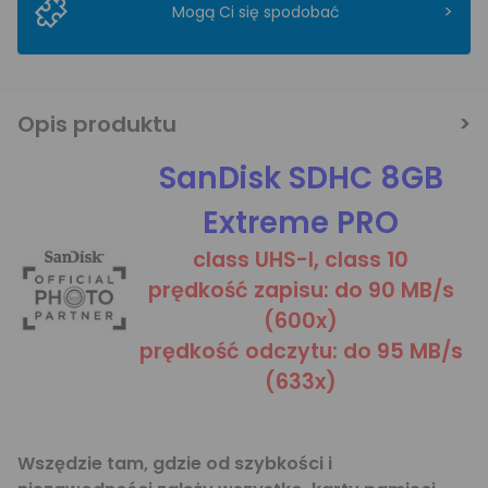
>
Mogą Ci się spodobać
Opis produktu
SanDisk SDHC 8GB
Extreme PRO
class UHS-I, class 10
prędkość zapisu: do 90 MB/s
(600x)
prędkość odczytu: do 95 MB/s
(633x)
Wszędzie tam, gdzie od szybkości i