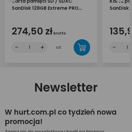
Karta pamięci SD / SDXC
Karta pa
SanDisk 128GB Extreme PRO
SanDisk 
250/120 MB/s UHS-I U3 V30
200/90 M
274,50 zł
135,9
brutto
-
+
-
szt.
Newsletter
W hurt.com.pl co tydzień nowa
promocja!
Zapisz się do newslettera i bądź na bieżąco.