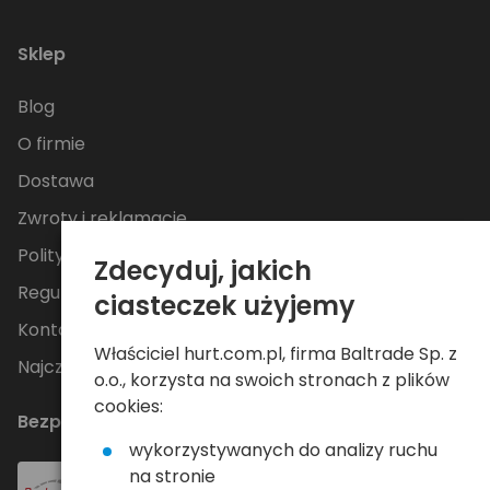
Sklep
Blog
O firmie
Dostawa
Zwroty i reklamacje
Polityka Prywatności
Zdecyduj, jakich
Regulamin
ciasteczek użyjemy
Kontakt
Właściciel hurt.com.pl, firma Baltrade Sp. z
Najczęściej zadawane pytania
o.o., korzysta na swoich stronach z plików
cookies:
Bezpieczne płatności
wykorzystywanych do analizy ruchu
na stronie