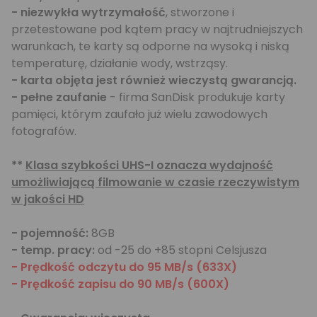
- niezwykła wytrzymałość
, stworzone i
przetestowane pod kątem pracy w najtrudniejszych
warunkach, te karty są odporne na wysoką i niską
temperaturę, działanie wody, wstrząsy.
- karta objęta jest również wieczystą gwarancją.
- pełne zaufanie
- firma SanDisk produkuje karty
pamięci, którym zaufało już wielu zawodowych
fotografów.
**
Klasa szybkości UHS-I oznacza wydajność
umożliwiającą filmowanie w czasie rzeczywistym
w jakości HD
- pojemność:
8GB
- temp. pracy:
od -25 do +85 stopni Celsjusza
- Prędkość odczytu do 95 MB/s (633X)
- Prędkość zapisu do 90 MB/s (600X)