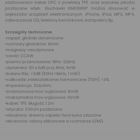
zastosowano kabel OFC z powłoką TPE oraz wysokiej jakości
pozłacane wtyki. Słuchawki KM0108SP można stosować w
większości urządzeń elektronicznych: iPhone, iPod, MP3, MP4,
odtwarzacze CD, telefony komórkowe, komputery itp.
Szczegóły techniczne:
•napęd: głośniki dynamiczne
•rozmiary głośników: 8mm
•magnesy: neodymowe
•cewki: CCAW
•pasmo przenoszenia: 18Hz-22kHz
•dynamika: 101 ±3dB przy 1kHz, 1mW
•balans R&L: <3dB (50Hz=6kHz, 1 mW)
•całkowite zniekształcenie harmoniczne (TDH): <3%
•impedancja: 32&ohm;
•znamionowa moc wyjściowa: 5mW
•maksymalna moc wyjściowa: 10mW
•kabel: TPE długość 1.2m
•wtyczka: 3.5mm pozłacana
•obudowa: drewno sapele i tworzywo sztuczne
•akcesoria: osłony silikonowe w rozmiarze S/M/L