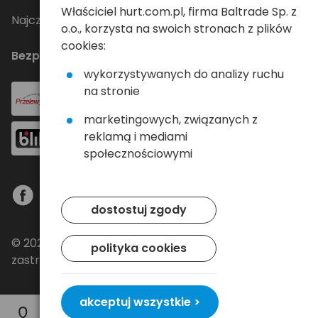
Właściciel hurt.com.pl, firma Baltrade Sp. z
Najczęściej zadawane pytania
o.o., korzysta na swoich stronach z plików
cookies:
Bezpieczne płatności
wykorzystywanych do analizy ruchu
na stronie
marketingowych, związanych z
reklamą i mediami
społecznościowymi
dostostuj zgody
© 2024 Baltrade sp. z o.o. - Wszelkie prawa
polityka cookies
zastrzeżone.
akceptuj wszystkie >