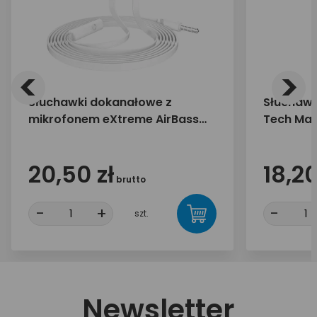
<
>
Słuchawki dokanałowe z
Słuchawk
mikrofonem eXtreme AirBass
Tech Mag
białe
MT3556W
20,50 zł
18,20
brutto
-
+
-
szt.
Newsletter