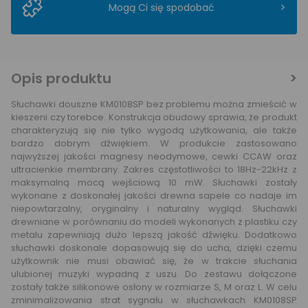
>
Mogą Ci się spodobać
Opis produktu
Słuchawki douszne KM0108SP bez problemu można zmieścić w
kieszeni czy torebce. Konstrukcja obudowy sprawia, że produkt
charakteryzują się nie tylko wygodą użytkowania, ale także
bardzo dobrym dźwiękiem. W produkcie zastosowano
najwyższej jakości magnesy neodymowe, cewki CCAW oraz
ultracienkie membrany. Zakres częstotliwości to 18Hz-22kHz z
maksymalną mocą wejściową 10 mW. Słuchawki zostały
wykonane z doskonałej jakości drewna sapele co nadaje im
niepowtarzalny, oryginalny i naturalny wygląd. Słuchawki
drewniane w porównaniu do modeli wykonanych z plastiku czy
metalu zapewniają dużo lepszą jakość dźwięku. Dodatkowo
słuchawki doskonale dopasowują się do ucha, dzięki czemu
użytkownik nie musi obawiać się, że w trakcie słuchania
ulubionej muzyki wypadną z uszu. Do zestawu dołączone
zostały także silikonowe osłony w rozmiarze S, M oraz L. W celu
zminimalizowania strat sygnału w słuchawkach KM0108SP