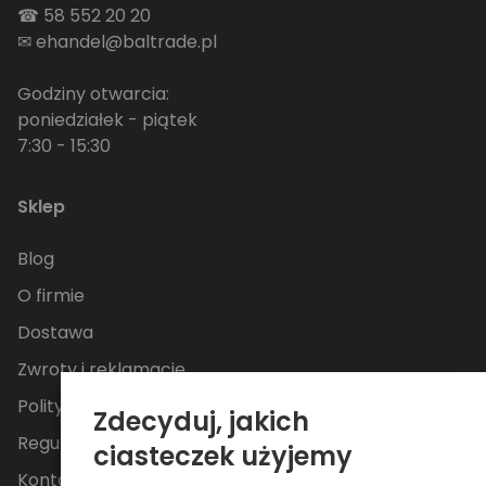
☎
58 552 20 20
✉
ehandel@baltrade.pl
Godziny otwarcia:
poniedziałek - piątek
7:30 - 15:30
Sklep
Blog
O firmie
Dostawa
Zwroty i reklamacje
Polityka Prywatności
Zdecyduj, jakich
Regulamin
ciasteczek użyjemy
Kontakt