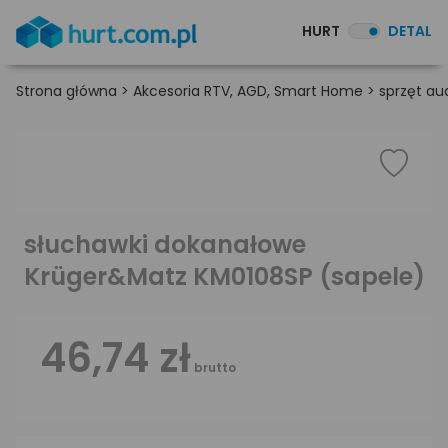
HURT
DETAL
Strona główna
>
Akcesoria RTV, AGD, Smart Home
>
sprzęt au
słuchawki dokanałowe
Krüger&Matz KM0108SP (sapele)
46,74 zł
brutto