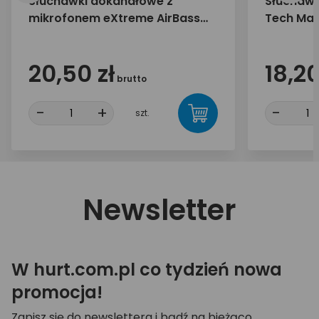
Słuchawki dokanałowe z
Słuchawk
mikrofonem eXtreme AirBass
Tech Mag
białe
MT3556W
20,50 zł
18,20
brutto
-
+
-
szt.
Newsletter
W hurt.com.pl co tydzień nowa
promocja!
Zapisz się do newslettera i bądź na bieżąco.