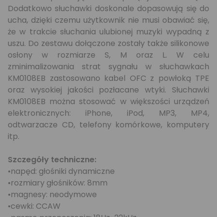
Dodatkowo słuchawki doskonale dopasowują się do
ucha, dzięki czemu użytkownik nie musi obawiać się,
że w trakcie słuchania ulubionej muzyki wypadną z
uszu. Do zestawu dołączone zostały także silikonowe
osłony w rozmiarze S, M oraz L. W celu
zminimalizowania strat sygnału w słuchawkach
KM0108EB zastosowano kabel OFC z powłoką TPE
oraz wysokiej jakości pozłacane wtyki. Słuchawki
KM0108EB można stosować w większości urządzeń
elektronicznych: iPhone, iPod, MP3, MP4,
odtwarzacze CD, telefony komórkowe, komputery
itp.
Szczegóły techniczne:
•napęd: głośniki dynamiczne
•rozmiary głośników: 8mm
•magnesy: neodymowe
•cewki: CCAW