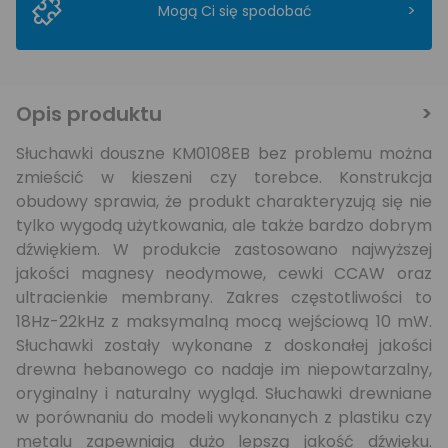
>
Mogą Ci się spodobać
Opis produktu
Słuchawki douszne KM0108EB bez problemu można
zmieścić w kieszeni czy torebce. Konstrukcja
obudowy sprawia, że produkt charakteryzują się nie
tylko wygodą użytkowania, ale także bardzo dobrym
dźwiękiem. W produkcie zastosowano najwyższej
jakości magnesy neodymowe, cewki CCAW oraz
ultracienkie membrany. Zakres częstotliwości to
18Hz-22kHz z maksymalną mocą wejściową 10 mW.
Słuchawki zostały wykonane z doskonałej jakości
drewna hebanowego co nadaje im niepowtarzalny,
oryginalny i naturalny wygląd. Słuchawki drewniane
w porównaniu do modeli wykonanych z plastiku czy
metalu zapewniają dużo lepszą jakość dźwięku.