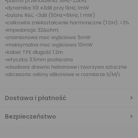
•pasmo przenoszenia: 18Hz-22kHz
•dynamika: 101 ±3dB przy 1kHz, 1mW
•balans R&L: <3dB (50Hz=6kHz, 1 mW)
•całkowite zniekształcenie harmoniczne (TDH): <3%
•impedancja: 32&ohm;
•znamionowa moc wyjściowa: 5mW
•maksymalna moc wyjściowa: 10mW
•kabel: TPE długość 1.2m
•wtyczka: 3.5mm pozłacana
•obudowa: drewno hebanowe i tworzywo sztuczne
•akcesoria: osłony silikonowe w rozmiarze S/M/L
Dostawa i płatność
Bezpieczeństwo