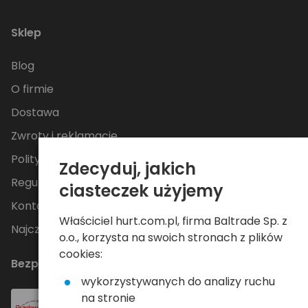
Sklep
Blog
O firmie
Dostawa
Zwroty i reklamacje
Polityka Prywatności
Zdecyduj, jakich
Regulamin
ciasteczek użyjemy
Kontakt
Właściciel hurt.com.pl, firma Baltrade Sp. z
Najczęściej zadawane pytania
o.o., korzysta na swoich stronach z plików
cookies:
Bezpieczne płatności
wykorzystywanych do analizy ruchu
na stronie