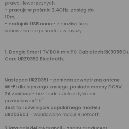
prawo i leworęcznych,
-
pracuje w paśmie 2.4GHz, zasięg do
10m
,
-
nadajnik USB nano
- z możliwością
schowania bezpośrednio w myszy.
1.
Dongle Smart TV BOX miniPC Cabletech RK3066 Du
Core URZ0352 Bluetooth.
Następca URZ0351 - posiada zewnętrzną antenę
Wi-Fi dla lepszego zasięgu, posiada mocny DC5V,
2A zasilacz
- bez trudu działa z dyskami
przenośnymi 2.5".
Jest to rozwinięcie popularnego modelu
URZ0350.1
- wbudowano moduł Bluetooth.
2 lata polskiej gwarancji - znany producent