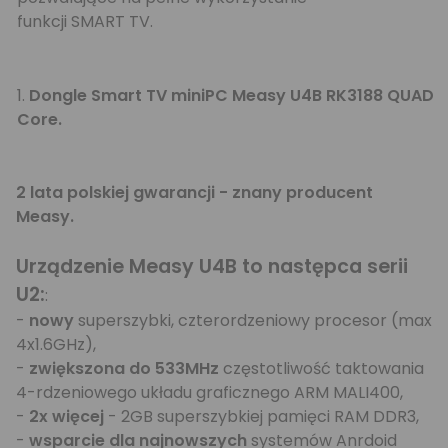
funkcji SMART TV.
1.
Dongle Smart TV miniPC Measy U4B RK3188 QUAD
Core.
2 lata polskiej gwarancji - znany producent
Measy.
Urządzenie Measy U4B to następca serii
U2:
:
-
nowy
superszybki, czterordzeniowy procesor (max
4x1.6GHz),
-
zwiększona do 533MHz
częstotliwość taktowania
4-rdzeniowego układu graficznego ARM MALI400,
-
2x więcej
- 2GB superszybkiej pamięci RAM DDR3,
-
wsparcie dla najnowszych
systemów Anrdoid