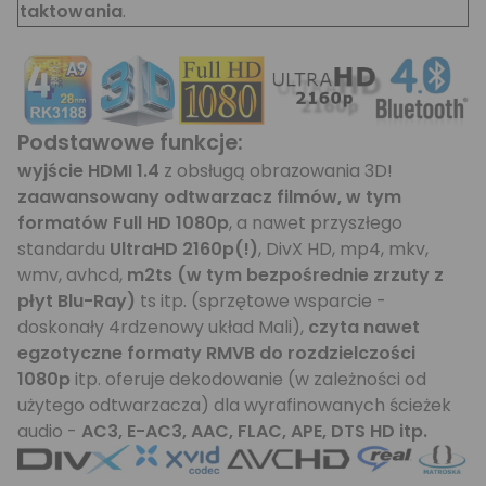
taktowania
.
Podstawowe funkcje:
wyjście HDMI 1.4
z obsługą obrazowania 3D!
zaawansowany odtwarzacz filmów, w tym
formatów Full HD 1080p
, a nawet przyszłego
standardu
UltraHD 2160p(!)
, DivX HD, mp4, mkv,
wmv, avhcd,
m2ts (w tym bezpośrednie zrzuty z
płyt Blu-Ray)
ts itp. (sprzętowe wsparcie -
doskonały 4rdzenowy układ Mali),
czyta nawet
egzotyczne formaty RMVB do rozdzielczości
1080p
itp. oferuje dekodowanie (w zależności od
użytego odtwarzacza) dla wyrafinowanych ścieżek
audio -
AC3, E-AC3, AAC, FLAC, APE, DTS HD itp.