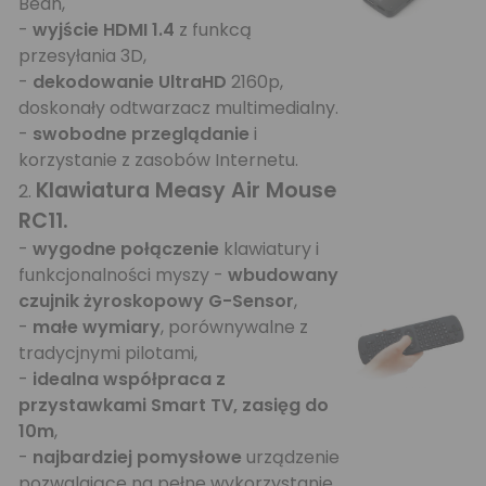
Bean,
-
wyjście HDMI 1.4
z funkcą
przesyłania 3D,
-
dekodowanie UltraHD
2160p,
doskonały odtwarzacz multimedialny.
-
swobodne przeglądanie
i
korzystanie z zasobów Internetu.
Klawiatura Measy Air Mouse
2.
RC11
.
-
wygodne połączenie
klawiatury i
funkcjonalności myszy -
wbudowany
czujnik żyroskopowy G-Sensor
,
-
małe wymiary
, porównywalne z
tradycjnymi pilotami,
-
idealna współpraca z
przystawkami Smart TV, zasięg do
10m
,
-
najbardziej pomysłowe
urządzenie
pozwalające na pełne wykorzystanie