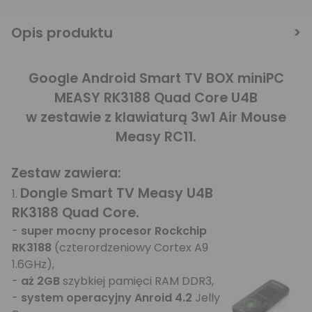
Opis produktu
Google Android Smart TV BOX miniPC
MEASY RK3188 Quad Core U4B
w zestawie z klawiaturą 3w1 Air Mouse
Measy RC11.
Zestaw zawiera:
Dongle Smart TV Measy
U4B
1.
RK3188 Quad Core.
-
super mocny procesor Rockchip
RK3188
(czterordzeniowy Cortex A9
1.6GHz),
-
aż 2GB
szybkiej pamięci RAM DDR3,
-
system operacyjny Anroid 4.2
Jelly