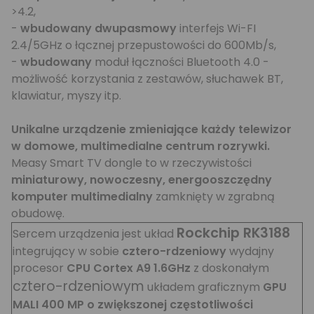
>4.2,
-
wbudowany dwupasmowy
interfejs Wi-FI
2.4/5GHz o łącznej przepustowości do 600Mb/s,
-
wbudowany
moduł łączności Bluetooth 4.0 -
możliwość korzystania z zestawów, słuchawek BT,
klawiatur, myszy itp.
Unikalne urządzenie zmieniające każdy telewizor
w domowe, multimedialne centrum rozrywki.
Measy Smart TV dongle to w rzeczywistości
miniaturowy, nowoczesny, energooszczędny
komputer multimedialny
zamknięty w zgrabną
obudowę.
Rockchip RK3188
Sercem urządzenia jest układ
integrujący w sobie
cztero-rdzeniowy
wydajny
procesor
CPU Cortex A9 1.6GHz
z doskonałym
cztero-rdzeniowym
układem graficznym
GPU
MALI 400 MP o zwiększonej częstotliwości