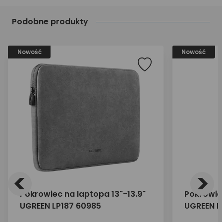
Podobne produkty
Nowość
Nowość
<
>
Pokrowiec na laptopa 13"-13.9"
Pokrowie
UGREEN LP187 60985
UGREEN L