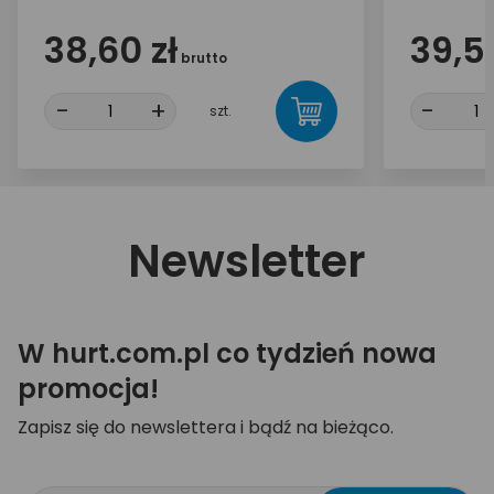
38,60 zł
39,50
brutto
-
+
-
szt.
Newsletter
W hurt.com.pl co tydzień nowa
promocja!
Zapisz się do newslettera i bądź na bieżąco.