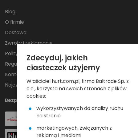
Blog
O firmie
Dostawa
Zwroty i reklamacje
Polityka Prywatności
Zdecyduj, jakich
Regulamin
ciasteczek użyjemy
Kontakt
Właściciel hurt.com.pl, firma Baltrade Sp. z
Najczęściej zadawane pytania
o.o., korzysta na swoich stronach z plików
cookies:
Bezpieczne płatności
wykorzystywanych do analizy ruchu
na stronie
marketingowych, związanych z
reklamą i mediami