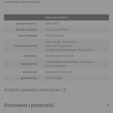
noszenia na ramieniu.
Dane produktu
kod produktu
JML10000
źródło światła
dioda Cree XM-L
moc światła
850 lumenów
tryb wysoki: 4 godziny,
czas świecenia
tryb niski: 8 godzin,
światło ostrzegawcze: 140 godzin
zasilanie
akumulator 4V 5,5Ah
w komplecie ładowarka sieciowa i
ładowanie
samochodowa
obudowa
tworzywo sztuczne
gwarancja
24 miesiące
Produkt posiada oznaczenie CE.
Dostawa i płatność