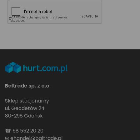
Baltrade sp. z o.o.
Sklep stacjonarny
ul. Geodetów 24
80-298 Gdańsk
☎
58 552 20 20
✉
ehandel@baltrade.pl