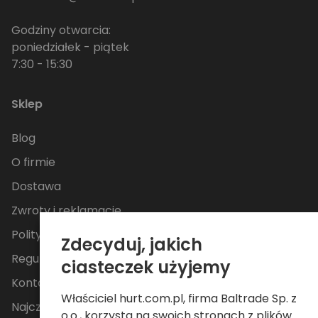
Godziny otwarcia:
poniedziałek - piątek
7:30 - 15:30
Sklep
Blog
O firmie
Dostawa
Zwroty i reklamacje
Polityka Prywatności
Zdecyduj, jakich
Regulamin
ciasteczek użyjemy
Kontakt
Właściciel hurt.com.pl, firma Baltrade Sp. z
Najczęściej zadawane pytania
o.o., korzysta na swoich stronach z plików