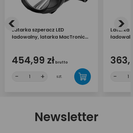
<
>
Latarka szperacz LED
Latarka 
ładowalny, latarka MacTronic
ładowaln
JML VANGUARD
MAX PSL
454,99 zł
363,
brutto
-
+
-
szt.
Newsletter