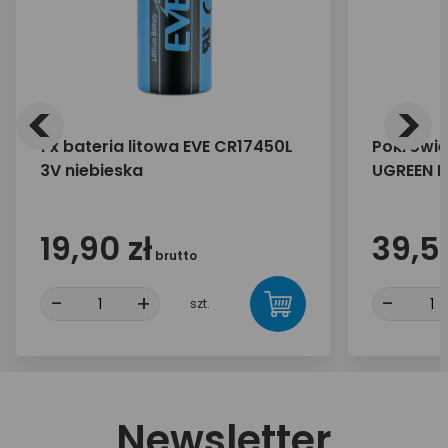
<
>
1 x bateria litowa EVE CR17450L
Pokrowie
3V niebieska
UGREEN L
19,90 zł
39,50
brutto
-
+
-
szt.
Newsletter