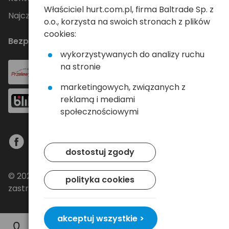
Właściciel hurt.com.pl, firma Baltrade Sp. z
Najczęściej zadawane pytania
o.o., korzysta na swoich stronach z plików
cookies:
Bezpieczne płatności
wykorzystywanych do analizy ruchu
na stronie
marketingowych, związanych z
reklamą i mediami
społecznościowymi
dostostuj zgody
© 2024 Baltrade sp. z o.o. - Wszelkie prawa
polityka cookies
zastrzeżone.
akceptuj wszystkie >