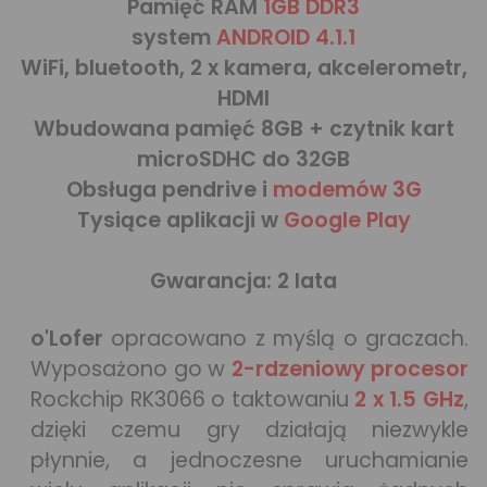
Pamięć RAM
1GB DDR3
system
ANDROID 4.1.1
WiFi, bluetooth, 2 x kamera, akcelerometr,
HDMI
Wbudowana pamięć 8GB + czytnik kart
microSDHC do 32GB
Obsługa pendrive i
modemów 3G
Tysiące aplikacji w
Google Play
Gwarancja: 2 lata
o'Lofer
opracowano z myślą o graczach.
Wyposażono go w
2-rdzeniowy procesor
Rockchip RK3066 o taktowaniu
2 x 1.5 GHz
,
dzięki czemu gry działają niezwykle
płynnie, a jednoczesne uruchamianie