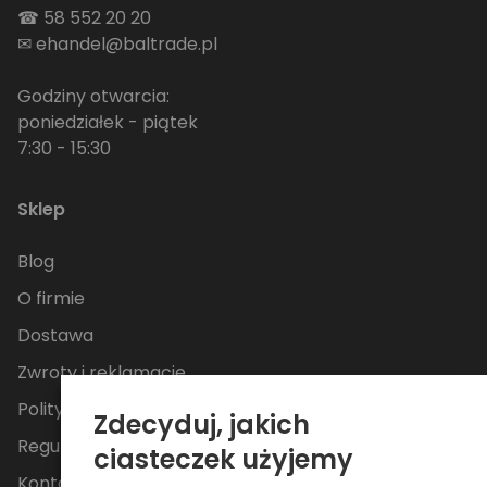
☎
58 552 20 20
✉
ehandel@baltrade.pl
Godziny otwarcia:
poniedziałek - piątek
7:30 - 15:30
Sklep
Blog
O firmie
Dostawa
Zwroty i reklamacje
Polityka Prywatności
Zdecyduj, jakich
Regulamin
ciasteczek użyjemy
Kontakt