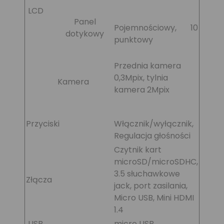
LCD
Panel
Pojemnościowy, 10
dotykowy
punktowy
Przednia kamera
0,3Mpix, tylnia
Kamera
kamera 2Mpix
Przyciski
Włącznik/wyłącznik,
Regulacja głośności
Czytnik kart
microSD/microSDHC,
3.5 słuchawkowe
Złącza
jack, port zasilania,
Micro USB, Mini HDMI
1.4
USB
micro USB