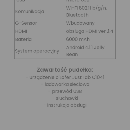
Wi-Fi 802.11 b/g/n,
Komunikacja
Bluetooth
G-Sensor
Wbudowany
HDMI
obsługa HDMI ver .1.4
Bateria
6000 mAh
Android 4.1.1 Jelly
System operacyjny
Bean
Zawartość pudełka:
- urządzenie o'Lofer JustTab C1041
- ładowarka sieciowa
- przewód USB
- słuchawki
- instrukcja obsługi