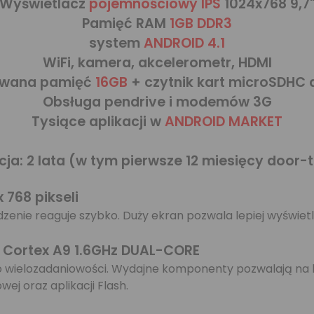
Wyświetlacz
pojemnościowy IPS
1024x768 9,7
Pamięć RAM
1GB DDR3
system
ANDROID 4.1
WiFi, kamera, akcelerometr, HDMI
wana pamięć
16GB
+ czytnik kart microSDHC 
Obsługa pendrive i modemów 3G
Tysiące aplikacji w
ANDROID MARKET
ja: 2 lata (w tym pierwsze 12 miesięcy door-
x 768 pikseli
enie reaguje szybko. Duży ekran pozwala lepiej wyświet
 Cortex A9 1.6GHz DUAL-CORE
 do wielozadaniowości. Wydajne komponenty pozwalają n
ej oraz aplikacji Flash.