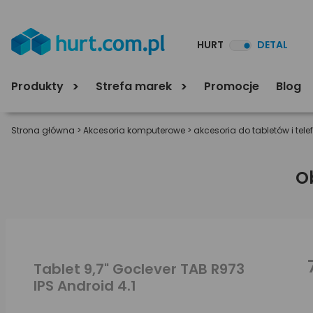
HURT
DETAL
Produkty
Strefa marek
Promocje
Blog
Strona główna
>
Akcesoria komputerowe
>
akcesoria do tabletów i tel
O
Tablet 9,7" Goclever TAB R973
IPS Android 4.1