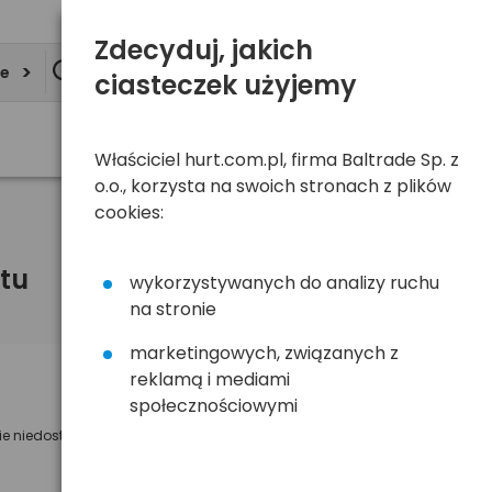
Zdecyduj, jakich
ie
ciasteczek użyjemy
Właściciel hurt.com.pl, firma Baltrade Sp. z
o.o., korzysta na swoich stronach z plików
cookies:
tu
wykorzystywanych do analizy ruchu
na stronie
marketingowych, związanych z
reklamą i mediami
Powiadom mnie o dostępności
społecznościowymi
ie niedostępny
Wyślemy powiadomienie o dostęności
na poniższy adres e-mail