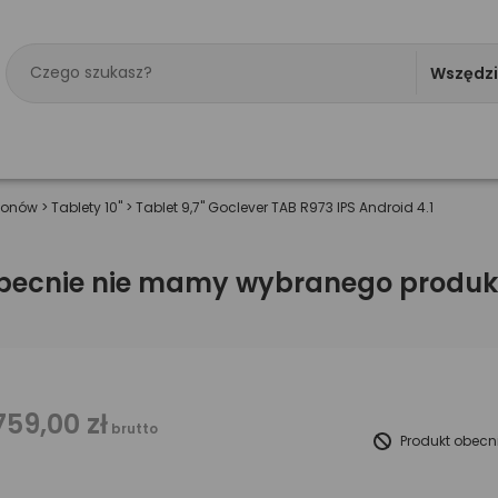
Wszędz
efonów
>
Tablety 10"
>
Tablet 9,7" Goclever TAB R973 IPS Android 4.1
becnie nie mamy wybranego produk
759,00 zł
brutto
Produkt obecn