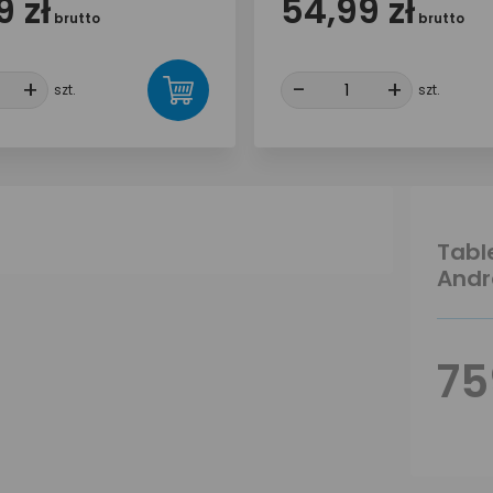
 zł
54,99 zł
brutto
brutto
+
+
-
-
+
+
szt.
szt.
Table
Andr
75