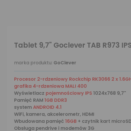
Tablet 9,7" Goclever TAB R973 IPS
marka produktu:
GoClever
Procesor 2-rdzeniowy Rockchip RK3066 2 x 1.6G
grafika 4-rdzeniowa MALI 400
Wyświetlacz
pojemnościowy IPS
1024x768 9,7"
Pamięć RAM
1GB DDR3
system
ANDROID 4.1
WiFi, kamera, akcelerometr, HDMI
Wbudowana pamięć
16GB
+ czytnik kart micro
Obsługa pendrive i modemów 3G