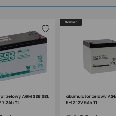
Nowość
or żelowy AGM SSB SBL
akumulator żelowy AGM
V 7,2Ah T1
5-12 12V 5Ah T1