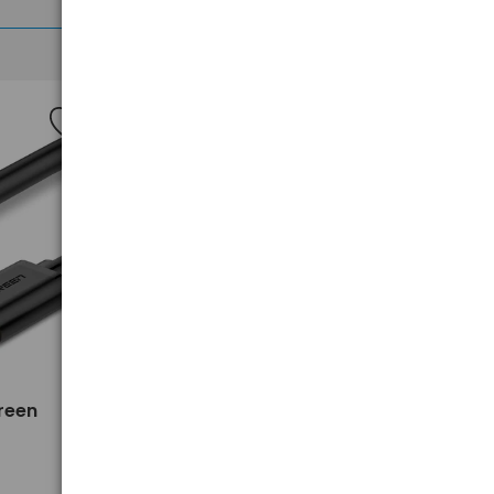
Nowość
>
reen
Worki na śmieci zapachowe
PACLAN EXPERT 35L 160 szt.