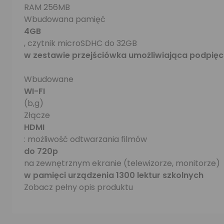
RAM 256MB
Wbudowana pamięć
4GB
, czytnik microSDHC do 32GB
w zestawie przejściówka umożliwiająca podpięc
Wbudowane
WI-FI
(b,g)
Złącze
HDMI
: możliwość odtwarzania filmów
do 720p
na zewnętrznym ekranie (telewizorze, monitorze)
w pamięci urządzenia 1300 lektur szkolnych
Zobacz pełny opis produktu