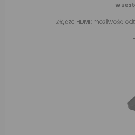
w zest
Złącze
HDMI
: możliwość od