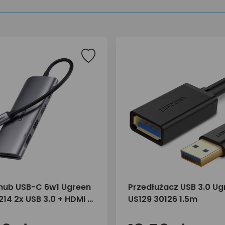
hub USB-C 6w1 Ugreen
Przedłużacz USB 3.0 Ug
14 2x USB 3.0 + HDMI +
US129 30126 1.5m
zytnik kart SD i micro