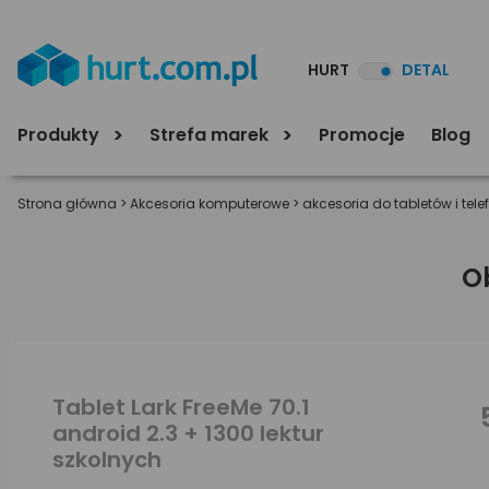
HURT
DETAL
Produkty
Strefa marek
Promocje
Blog
Strona główna
>
Akcesoria komputerowe
>
akcesoria do tabletów i tel
O
Tablet Lark FreeMe 70.1
android 2.3 + 1300 lektur
szkolnych