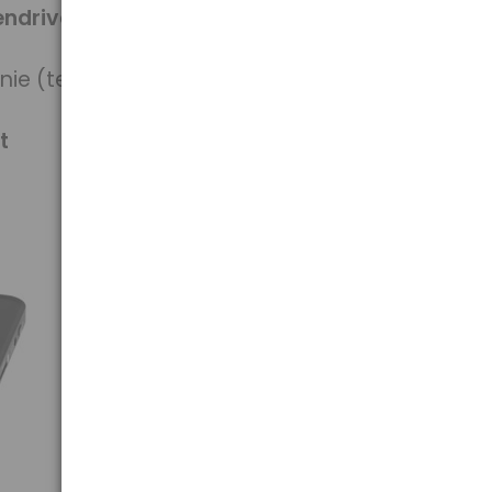
endrive
ie (telewizorze, monitorze)
t