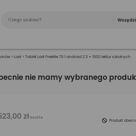
Wszędz
efonów
>
Lark
>
Tablet Lark FreeMe 70.1 android 2.3 + 1300 lektur szkolnych
becnie nie mamy wybranego produk
523,00 zł
brutto
Produkt obecn