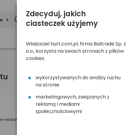
Zdecyduj, jakich
ie
ciasteczek użyjemy
Właściciel hurt.com.pl, firma Baltrade Sp. z
o.o., korzysta na swoich stronach z plików
cookies:
tu
wykorzystywanych do analizy ruchu
na stronie
marketingowych, związanych z
reklamą i mediami
Powiadom mnie o dostępności
społecznościowymi
ie niedostępny
Wyślemy powiadomienie o dostęności
na poniższy adres e-mail