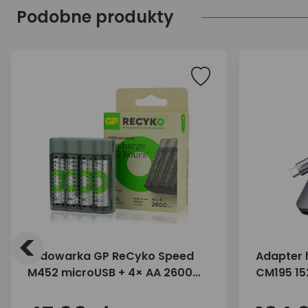
Podobne produkty
<
Ładowarka GP ReCyko Speed
Adapter 
M452 microUSB + 4× AA 2600
CM195 152
mAh
USB-C + c
SD