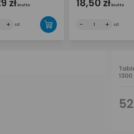
9 zł
18,50 zł
brutto
brutto
+
+
-
-
+
+
szt.
szt.
Table
1300 
52