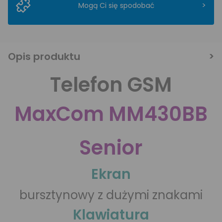
>
Mogą Ci się spodobać
Opis produktu
Telefon GSM
MaxCom MM430BB
Senior
Ekran
bursztynowy z dużymi znakami
Klawiatura