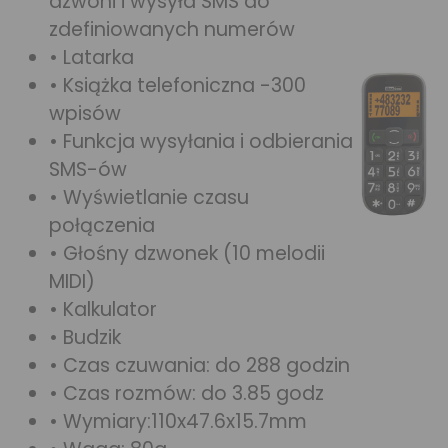
dzwoni i wysyła SMS do
zdefiniowanych numerów
• Latarka
• Książka telefoniczna -300
wpisów
• Funkcja wysyłania i odbierania
SMS-ów
• Wyświetlanie czasu
połączenia
• Głośny dzwonek (10 melodii
MIDI)
• Kalkulator
• Budzik
• Czas czuwania: do 288 godzin
• Czas rozmów: do 3.85 godz
• Wymiary:110x47.6x15.7mm