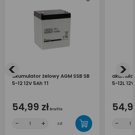
<
>
akumulator żelowy AGM SSB SB
akumulat
5-12 12V 5Ah T1
5-12L 12V
54,99 zł
54,99
brutto
-
+
-
szt.