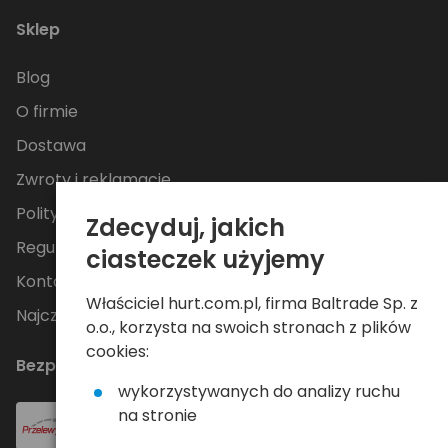
Sklep
Blog
O firmie
Dostawa
Zwroty i reklamacje
Polityka Prywatności
Zdecyduj, jakich
Regulamin
ciasteczek użyjemy
Kontakt
Właściciel hurt.com.pl, firma Baltrade Sp. z
Najczęściej zadawane pytania
o.o., korzysta na swoich stronach z plików
cookies:
Bezpieczne płatności
wykorzystywanych do analizy ruchu
na stronie