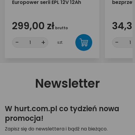
Europower serii EPL 12V 12Ah
bezprze
MU006 9
299,00 zł
34,30
brutto
-
+
-
szt.
Newsletter
W hurt.com.pl co tydzień nowa
promocja!
Zapisz się do newslettera i bądź na bieżąco.