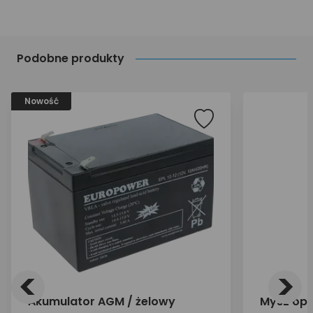
Podobne produkty
Nowość
<
>
Akumulator AGM / żelowy
Mysz op