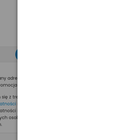
zapisz się >
ny adres e-mail
romocjach na hurt.com.pl.
ię z treścią i akceptuję
watności
i akceptuję
watności i wyrażam zgodę
nych osobowych na
.