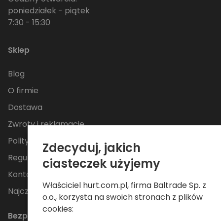
poniedziałek - piątek
7:30 - 15:30
Sklep
Blog
O firmie
Dostawa
Zwroty i reklamacje
Polityka Prywatności
Zdecyduj, jakich
Regulamin
ciasteczek użyjemy
Kontakt
Właściciel hurt.com.pl, firma Baltrade Sp. z
Najczęściej zadawane pytania
o.o., korzysta na swoich stronach z plików
cookies:
Bezpieczne płatności