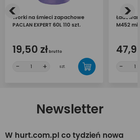
<
>
Worki na śmieci zapachowe
Ładowar
PACLAN EXPERT 60L 110 szt.
M452 mic
mAh
19,50 zł
47,90
brutto
-
+
-
szt.
Newsletter
W hurt.com.pl co tydzień nowa