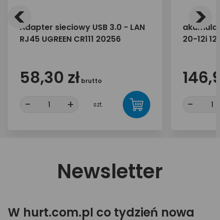
<
>
Adapter sieciowy USB 3.0 - LAN
akumulat
RJ45 UGREEN CR111 20256
20-12i 1
58,30 zł
146,9
brutto
-
+
-
szt.
Newsletter
W hurt.com.pl co tydzień nowa