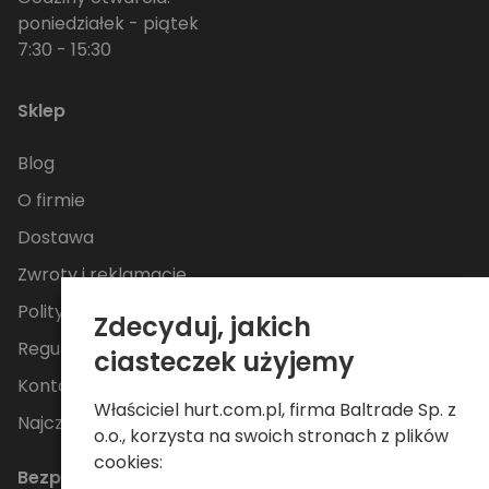
poniedziałek - piątek
7:30 - 15:30
Sklep
Blog
O firmie
Dostawa
Zwroty i reklamacje
Polityka Prywatności
Zdecyduj, jakich
Regulamin
ciasteczek użyjemy
Kontakt
Właściciel hurt.com.pl, firma Baltrade Sp. z
Najczęściej zadawane pytania
o.o., korzysta na swoich stronach z plików
cookies:
Bezpieczne płatności