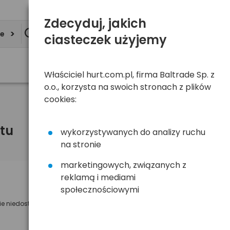
Zdecyduj, jakich
ie
ciasteczek użyjemy
Właściciel hurt.com.pl, firma Baltrade Sp. z
o.o., korzysta na swoich stronach z plików
cookies:
tu
wykorzystywanych do analizy ruchu
na stronie
marketingowych, związanych z
reklamą i mediami
Powiadom mnie o dostępności
społecznościowymi
ie niedostępny
Wyślemy powiadomienie o dostęności
na poniższy adres e-mail