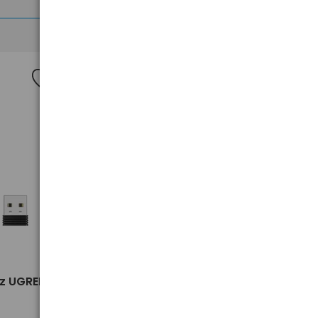
Nowość
>
akumulator żelowy AGM SSB SBL
z UGREEN
9-12L 12V 9Ah T2