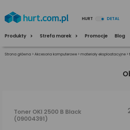
HURT
DETAL
Produkty
Strefa marek
Promocje
Blog
Strona główna
>
Akcesoria komputerowe
>
materiały eksploatacyjne
>
O
Toner OKI 2500 B Black
(09004391)