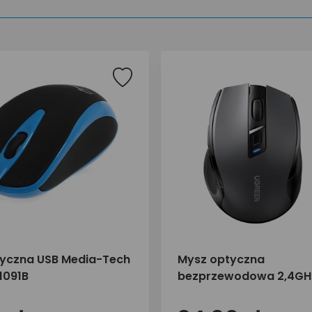
yczna USB Media-Tech
Mysz optyczna
1091B
bezprzewodowa 2,4GH
MU006 90545B