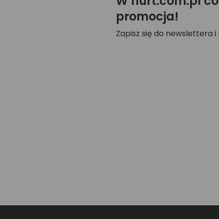
W hurt.com.pl co
promocja!
Zapisz się do newslettera i