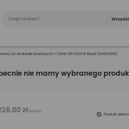
Wszędz
tonery do drukarek laserowych
>
Toner OKI 2500 B Black (09004391)
becnie nie mamy wybranego produk
226,00 zł
brutto
Produkt obecn