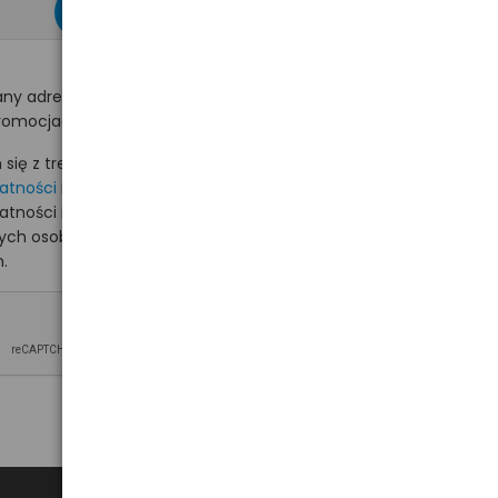
zapisz się >
ny adres e-mail
romocjach na hurt.com.pl.
ię z treścią i akceptuję
watności
i akceptuję
watności i wyrażam zgodę
nych osobowych na
.