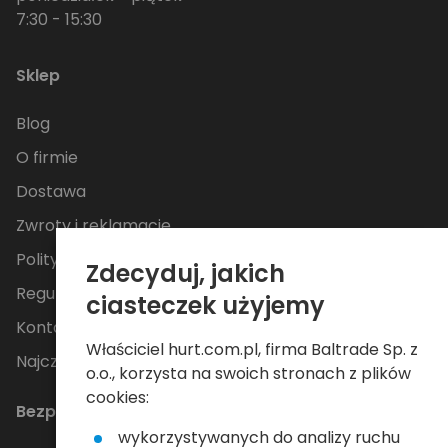
7:30 - 15:30
Sklep
Blog
O firmie
Dostawa
Zwroty i reklamacje
Polityka Prywatności
Zdecyduj, jakich
Regulamin
ciasteczek użyjemy
Kontakt
Właściciel hurt.com.pl, firma Baltrade Sp. z
Najczęściej zadawane pytania
o.o., korzysta na swoich stronach z plików
cookies:
Bezpieczne płatności
wykorzystywanych do analizy ruchu