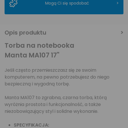
>
Mogą Ci się spodobać
Opis produktu
Torba na notebooka
Manta MA107 17"
Jeśli często przemieszczasz się ze swoim
komputerem, na pewno potrzebujesz do niego
bezpieczną i wygodną torbę.
Manta MA107 to zgrabna, czarna torba, którą
wyróżnia prostota i funkcjonalność, a także
niezobowiązujący styl i solidne wykonanie.
SPECYFIKACJA: