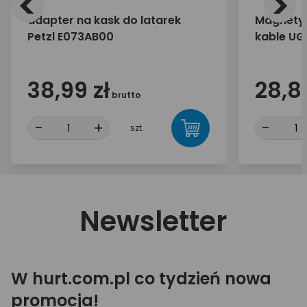
<
>
adapter na kask do latarek
Magnetyc
Petzl E073AB00
kable UG
38,99 zł
28,89
brutto
-
+
-
szt.
Newsletter
W hurt.com.pl co tydzień nowa
promocja!