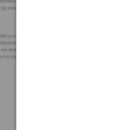
iotów znajdujących się w torbie. Z kolei, specjalna
c ją zawsze w dobrym stanie.
ycznych i przyjaznych dla użytkownika rozwiązań,
u błyskawicznym system zamykania, który umożliwia
ń na dokumenty oraz wszelkiego rodzaju akcesoria
 na błyskawiczny dostęp do akcesoriów.