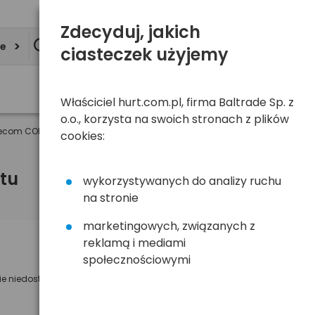
Zdecyduj, jakich
ie
ciasteczek użyjemy
Właściciel hurt.com.pl, firma Baltrade Sp. z
o.o., korzysta na swoich stronach z plików
ecom CORDOBA 15,6"
cookies:
tu
wykorzystywanych do analizy ruchu
na stronie
marketingowych, związanych z
reklamą i mediami
Powiadom mnie o dostępności
społecznościowymi
ie niedostępny
Wyślemy powiadomienie o dostęności
na poniższy adres e-mail