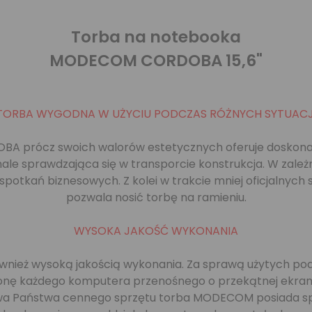
Torba na notebooka
MODECOM CORDOBA 15,6"
TORBA WYGODNA W UŻYCIU PODCZAS RÓŻNYCH SYTUACJ
 prócz swoich walorów estetycznych oferuje doskona
onale sprawdzająca się w transporcie konstrukcja. W z
potkań biznesowych. Z kolei w trakcie mniej oficjalnych
pozwala nosić torbę na ramieniu.
WYSOKA JAKOŚĆ WYKONANIA
ż wysoką jakością wykonania. Za sprawą użytych podcz
ę każdego komputera przenośnego o przekątnej ekranu w
a Państwa cennego sprzętu torba MODECOM posiada spe