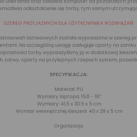
 uderzenia oraz oddziela komputer od pozostałych przedm
emożliwia odkształcenie się torby, tym samym utrzymują
SZEREG PRZYJAZNYCH DLA UŻYTKOWNIKA ROZWIĄZAŃ
osowań biznesowych została wyposażona w szereg prakt
klientami. Na szczególną uwagę zasługuje oparty na zamk
kcjonalności torby wyposażyliśmy ją w dodatkową kiesze
. Łatwy, oparty na przylepnych rzepach system, pozwala
SPECYFIKACJA:
Materiał: PU
Wymiary laptopa: 15,6 - 16”
Wymiary: 41,5 x 30.5 x 5 cm
Wymiar wewnętrznej kieszeni: 40 x 29 x 5 cm
Organizacja: