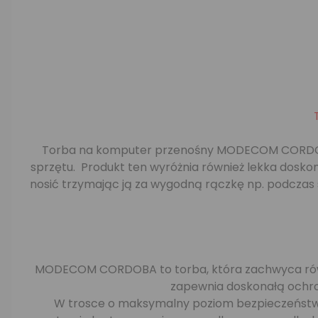
Torba na komputer przenośny MODECOM CORDOBA
sprzętu. Produkt ten wyróżnia również lekka dosk
nosić trzymając ją za wygodną rączkę np. podczas s
MODECOM CORDOBA to torba, która zachwyca równie
zapewnia doskonałą ochron
W trosce o maksymalny poziom bezpieczeństw