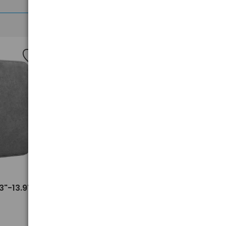
Nowość
>
3"-13.9"
Worki na śmieci zapachowe
PACLAN EXPERT 60L 110 szt.