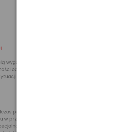
I
łą wygodę podczas transportu Państwa cennego
ależności od sytuacji torbę MODECOM CORDOBA można
 sytuacji dołączony do torby wygodny w użyciu pasek
as produkcji materiałów najwyższej jakości torba
 przedziale od 15.6 - 16”.
cjalną, wewnętrzną komorę, która skutecznie