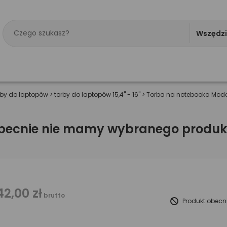
Wszędz
rby do laptopów
>
torby do laptopów 15,4" - 16"
>
Torba na notebooka Mod
becnie nie mamy wybranego produk
42,00 zł
brutto
Produkt obecn