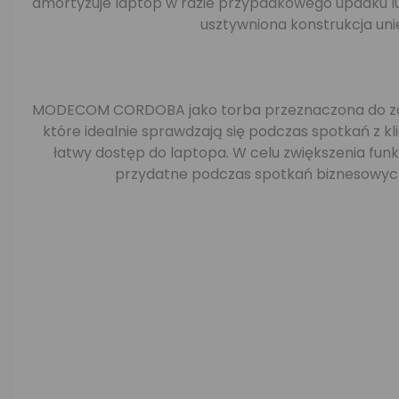
amortyzuje laptop w razie przypadkowego upadku lub
usztywniona konstrukcja uni
MODECOM CORDOBA jako torba przeznaczona do zast
które idealnie sprawdzają się podczas spotkań z 
łatwy dostęp do laptopa. W celu zwiększenia fun
przydatne podczas spotkań biznesowych