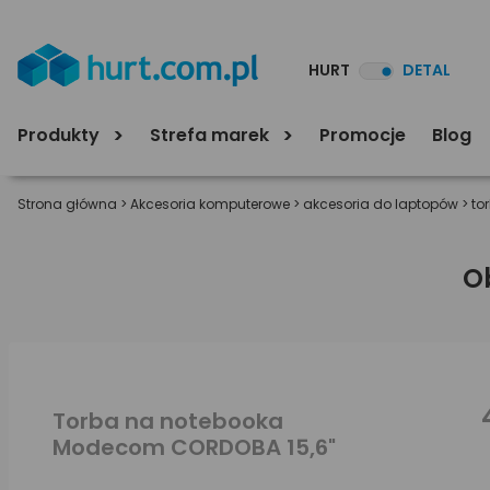
HURT
DETAL
Produkty
Strefa marek
Promocje
Blog
Strona główna
>
Akcesoria komputerowe
>
akcesoria do laptopów
>
to
O
Torba na notebooka
Modecom CORDOBA 15,6"