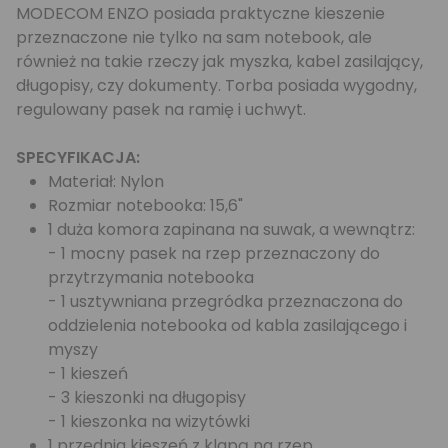
MODECOM ENZO posiada praktyczne kieszenie
przeznaczone nie tylko na sam notebook, ale
również na takie rzeczy jak myszka, kabel zasilający,
długopisy, czy dokumenty. Torba posiada wygodny,
regulowany pasek na ramię i uchwyt.
SPECYFIKACJA:
Materiał: Nylon
Rozmiar notebooka: 15,6"
1 duża komora zapinana na suwak, a wewnątrz:
- 1 mocny pasek na rzep przeznaczony do
przytrzymania notebooka
- 1 usztywniana przegródka przeznaczona do
oddzielenia notebooka od kabla zasilającego i
myszy
- 1 kieszeń
- 3 kieszonki na długopisy
- 1 kieszonka na wizytówki
1 przednia kieszeń z klapą na rzep