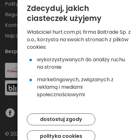
Polityka Prywatności
Zdecyduj, jakich
Regulamin
ciasteczek użyjemy
Kontakt
Właściciel hurt.com.pl, firma Baltrade Sp. z
Najczęściej zadawane pytania
o.o., korzysta na swoich stronach z plików
cookies:
Bezpieczne płatności
wykorzystywanych do analizy ruchu
na stronie
marketingowych, związanych z
reklamą i mediami
społecznościowymi
dostostuj zgody
© 2024 Baltrade sp. z o.o. - Wszelkie prawa
polityka cookies