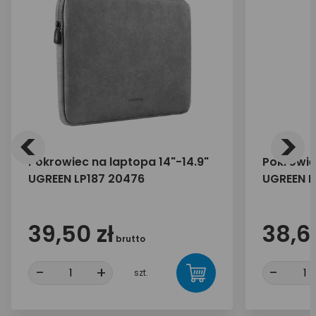
<
>
Pokrowiec na laptopa 14"-14.9"
Pokrowiec
UGREEN LP187 20476
UGREEN L
39,50 zł
38,60
brutto
-
+
-
szt.