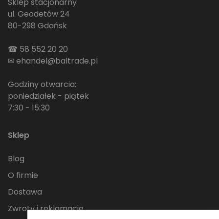
Sklep stacjonarny
ul. Geodetów 24
80-298 Gdańsk
☎
58 552 20 20
✉
ehandel@baltrade.pl
Godziny otwarcia:
poniedziałek - piątek
7:30 - 15:30
Sklep
Blog
O firmie
Dostawa
Zwroty i reklamacje