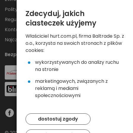
Polityka Prywatności
Zdecyduj, jakich
Regulamin
ciasteczek użyjemy
Kontakt
Właściciel hurt.com.pl, firma Baltrade Sp. z
Najczęściej zadawane pytania
o.o., korzysta na swoich stronach z plików
cookies:
Bezpieczne płatności
wykorzystywanych do analizy ruchu
na stronie
marketingowych, związanych z
reklamą i mediami
społecznościowymi
dostostuj zgody
© 2024 Baltrade sp. z o.o. - Wszelkie prawa