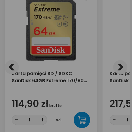
<
>
Karta pamięci SD / SDXC
Karta pa
SanDisk 64GB Extreme 170/80
SanDisk 
MB/s UHS-I U3 V30
230/110 
114,90 zł
217,5
brutto
-
+
-
szt.