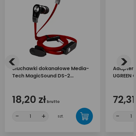
<
>
Słuchawki dokanałowe Media-
Adapter 
Tech MagicSound DS-2
UGREEN 
MT3556R czerwone
18,20 zł
72,31
brutto
-
+
-
szt.