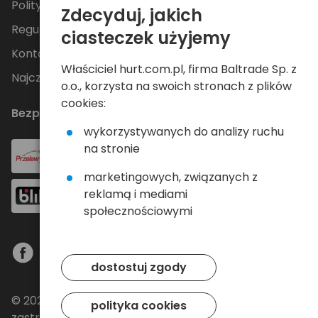
Polityka Prywatności
Zdecyduj, jakich
Regulamin
ciasteczek użyjemy
Kontakt
Właściciel hurt.com.pl, firma Baltrade Sp. z
Najczęściej zadawane pytania
o.o., korzysta na swoich stronach z plików
cookies:
Bezpieczne płatności
wykorzystywanych do analizy ruchu
na stronie
marketingowych, związanych z
reklamą i mediami
społecznościowymi
dostostuj zgody
© 2024 Baltrade sp. z o.o. - Wszelkie prawa
polityka cookies
zastrzeżone.