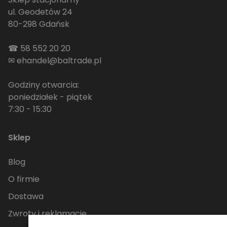
ul. Geodetów 24
80-298 Gdańsk
☎
58 552 20 20
✉
ehandel@baltrade.pl
Godziny otwarcia:
poniedziałek - piątek
7:30 - 15:30
Sklep
Blog
O firmie
Dostawa
Zwroty i reklamacje