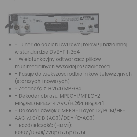
- Tuner do odbioru cyfrowej telewizji naziemnej
w standardzie DVB-T h.264
- Wielofunkcyjny odtwarzacz plików
multimedialnych wysokiej rozdzielczości
- Pasuje do większości odbiorników telewizyjnych
(starszych i nowszych)
- Zgodność z: H.264/MPEG4
- Dekoder obrazu: MPEG-1/MPEG-2
MP@ML/MPEG-4 AVC/H.264 HP@L4.1
- Dekoder dźwięku: MPEG-1 Layer 1.2/PCM/HE-
AAC v.1.0/DD (AC3)/DD+ (E-AC3)
- Rozdzielczość: (HDMI):
1080p/1080i/720p/576p/576i