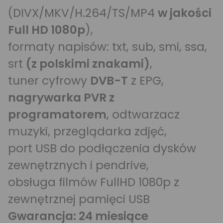
(DIVX/MKV/H.264/TS/MP4
w jakości
Full HD 1080p
),
formaty napisów: txt, sub, smi, ssa,
srt
(z polskimi znakami)
,
tuner cyfrowy
DVB-T
z EPG,
nagrywarka PVR z
programatorem
, odtwarzacz
muzyki, przeglądarka zdjęć,
port USB do podłączenia dysków
zewnętrznych i pendrive,
obsługa filmów FullHD 1080p z
zewnętrznej pamięci USB
Gwarancja: 24 miesiące