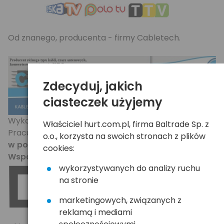
Od znanego, producenta - firmy Cabletech.
Zdecyduj, jakich
ciasteczek użyjemy
Wykonany na komponentach najwyższej jakości.
Właściciel hurt.com.pl, firma Baltrade Sp. z
Pracuje na
układzie/dekoderze Realtek RTL2832U
o.o., korzysta na swoich stronach z plików
w połączeniu z tunerem FC2580
.
cookies:
Wsparcie dla rozdzielczości FullHD 1080i
.
wykorzystywanych do analizy ruchu
na stronie
marketingowych, związanych z
reklamą i mediami