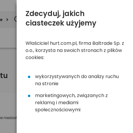
Zdecyduj, jakich
ie
ciasteczek użyjemy
Właściciel hurt.com.pl, firma Baltrade Sp. z
o.o., korzysta na swoich stronach z plików
cookies:
tu
wykorzystywanych do analizy ruchu
na stronie
marketingowych, związanych z
reklamą i mediami
Powiadom mnie o dostępności
społecznościowymi
ie niedostępny
Wyślemy powiadomienie o dostęności
na poniższy adres e-mail