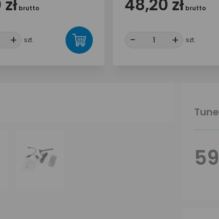
 zł
48,20 zł
brutto
brutto
+
+
-
-
+
+
szt.
szt.
Tune
59