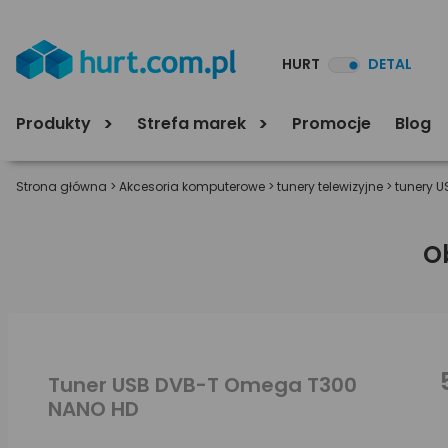
HURT
DETAL
Produkty
Strefa marek
Promocje
Blog
Strona główna
>
Akcesoria komputerowe
>
tunery telewizyjne
>
tunery U
O
Tuner USB DVB-T Omega T300
NANO HD