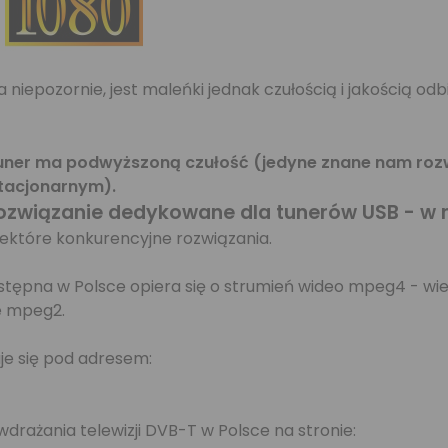
 niepozornie, jest maleńki jednak czułością i jakością od
uner ma podwyższoną czułość (jedyne znane nam rozwi
tacjonarnym).
rozwiązanie dedykowane dla tunerów USB -
w n
iektóre konkurencyjne rozwiązania.
ostępna w Polsce opiera się o strumień wideo mpeg4 - wie
e mpeg2.
uje się pod adresem:
rażania telewizji DVB-T w Polsce na stronie: