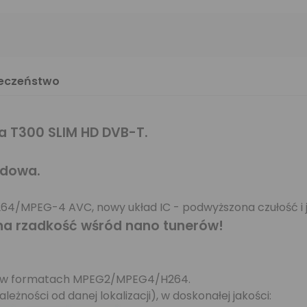
ieczeństwo
a T300 SLIM HD DVB-T.
udowa.
64/MPEG-4 AVC, nowy układ IC - podwyższona czułość i j
na rzadkość wśród nano tunerów!
B-T w formatach MPEG2/MPEG4/H264.
ależności od danej lokalizacji
), w doskonałej jakości: