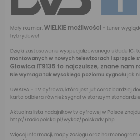
WIELKIE możliwości
Mały rozmiar,
- tuner wygląda
hybrydowe!
Dzięki zastosowaniu wyspecjalizowanego układu IC,
t
montowanych w nowych telewizorach i sprzęcie s
Głowica IT9135 to najczulsze, znane nam 
Nie wymaga tak wysokiego poziomu sygnału
jak n
UWAGA - TV cyfrowa, która jest już coraz bardziej d
karta odbiera również sygnał w starszym standardzi
Aktualna lista nadajników tv cyfrowej w Polsce znajd
http://radiopolska.pl/wykaz/polskadv.php
Więcej informacji, mapy zasięgu oraz harmonogram wd