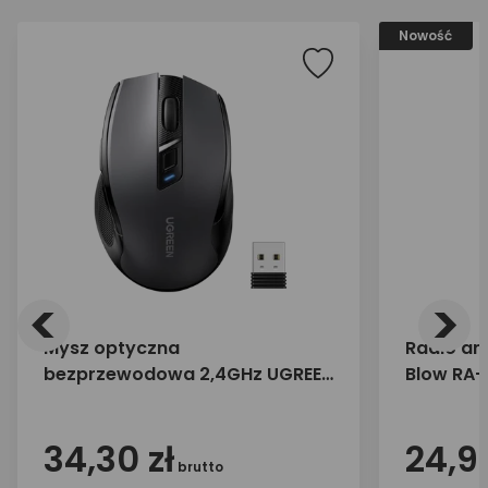
Nowość
<
>
Mysz optyczna
Radio an
bezprzewodowa 2,4GHz UGREEN
Blow RA
MU006 90545B
34,30 zł
24,99
brutto