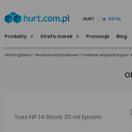
HURT
DETAL
Produkty
Strefa marek
Promocje
Blog
Strona główna
>
Akcesoria komputerowe
>
materiały eksploatacyjne
>
O
Tusz HP 14 Black 30 ml Eprom