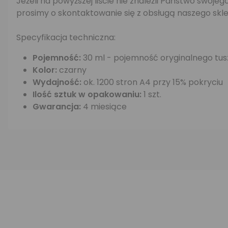
Jeżeli na powyższej liście nie znaleźli Państwo swo
prosimy o skontaktowanie się z obsługą naszego skle
Specyfikacja techniczna:
Pojemność:
30 ml - pojemność oryginalnego tus
Kolor:
czarny
Wydajność:
ok. 1200 stron A4 przy 15% pokryciu
Ilość sztuk w opakowaniu:
1 szt.
Gwarancja:
4 miesiące