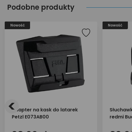
Podobne produkty
Nowość
Nowość
<
adapter na kask do latarek
Słuchawk
Petzl E073AB00
redmi Bud