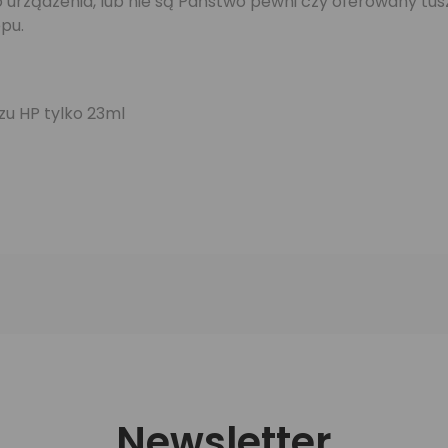
jego urządzenia, lub nie są Państwo pewni czy oferowany 
pu.
zu HP tylko 23ml
Newsletter