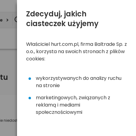
Zdecyduj, jakich
ie
ciasteczek użyjemy
Właściciel hurt.com.pl, firma Baltrade Sp. z
o.o., korzysta na swoich stronach z plików
cookies:
tu
wykorzystywanych do analizy ruchu
na stronie
marketingowych, związanych z
reklamą i mediami
Powiadom mnie o dostępności
społecznościowymi
ie niedostępny
Wyślemy powiadomienie o dostęności
na poniższy adres e-mail