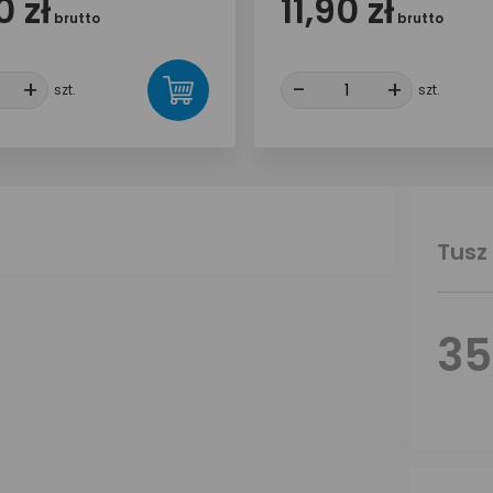
 zł
11,90 zł
brutto
brutto
+
+
-
-
+
+
szt.
szt.
Tusz
35