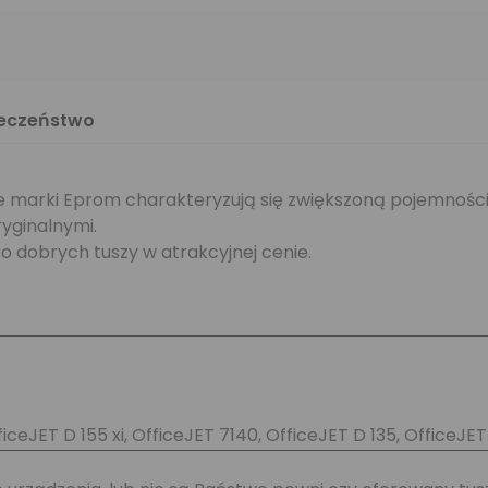
ieczeństwo
 marki Eprom charakteryzują się zwiększoną pojemności
yginalnymi.
o dobrych tuszy w atrakcyjnej cenie.
ficeJET D 155 xi, OfficeJET 7140, OfficeJET D 135, OfficeJET