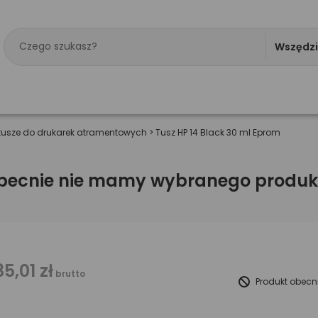
Wszędz
tusze do drukarek atramentowych
>
Tusz HP 14 Black 30 ml Eprom
becnie nie mamy wybranego produk
35,01 zł
brutto
Produkt obecn