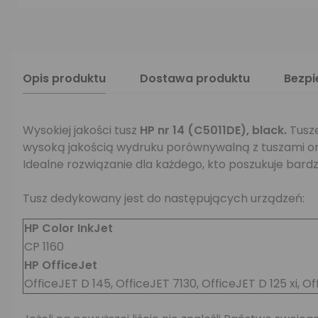
Opis produktu
Dostawa produktu
Bezp
Wysokiej jakości tusz
HP nr 14 (
C5011DE), black.
Tusze
wysoką jakością wydruku porównywalną z tuszami or
Idealne rozwiązanie dla każdego, kto poszukuje bardz
Tusz dedykowany jest do następujących urządzeń:
HP Color InkJet
CP 1160
HP OfficeJet
OfficeJET D 145, OfficeJET 7130, OfficeJET D 125 xi, Of