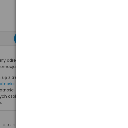
zapisz się >
ny adres e-mail
romocjach na hurt.com.pl.
ię z treścią i akceptuję
watności
i akceptuję
watności i wyrażam zgodę
nych osobowych na
.