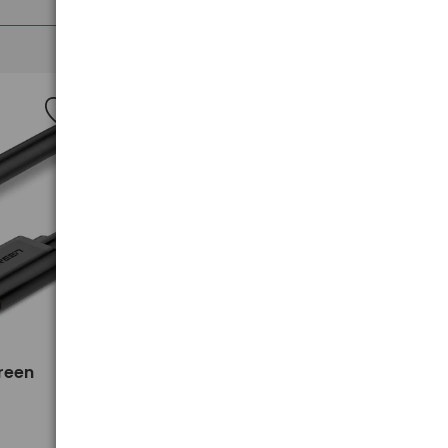
>
reen
Przedłużacz USB 3.0 Ugreen
US129 30126 1.5m