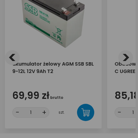
<
>
akumulator żelowy AGM SSB SBL
Obudowa 
9-12L 12V 9Ah T2
C UGREE
69,99 zł
85,18
brutto
-
+
-
szt.