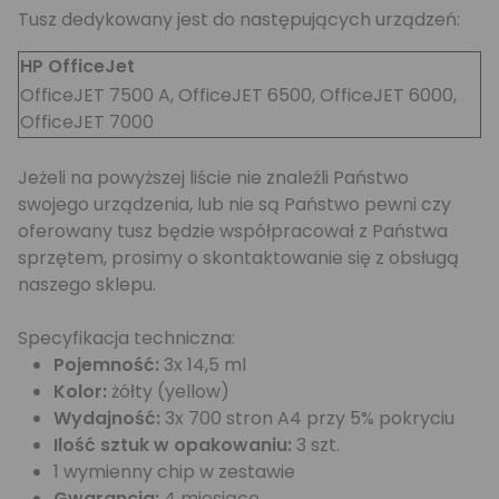
Tusz dedykowany jest do następujących urządzeń:
HP OfficeJet
OfficeJET 7500 A, OfficeJET 6500, OfficeJET 6000,
OfficeJET 7000
Jeżeli na powyższej liście nie znaleźli Państwo
swojego urządzenia, lub nie są Państwo pewni czy
oferowany tusz będzie współpracował z Państwa
sprzętem, prosimy o skontaktowanie się z obsługą
naszego sklepu.
Specyfikacja techniczna:
Pojemność:
3x 14,5 ml
Kolor:
żółty (yellow)
Wydajność:
3x 700 stron A4 przy 5% pokryciu
Ilość sztuk w opakowaniu:
3 szt.
1 wymienny chip w zestawie
Gwarancja:
4 miesiące