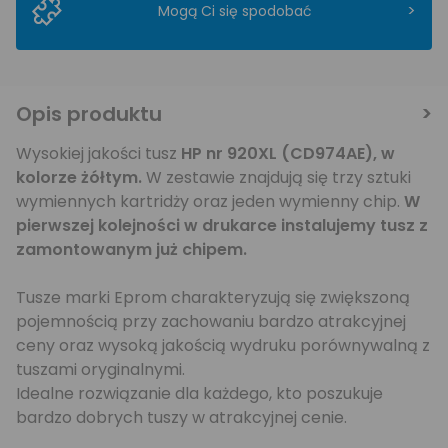
>
Mogą Ci się spodobać
Opis produktu
Wysokiej jakości tusz
HP nr 920XL (CD974AE), w
kolorze żółtym
.
W zestawie znajdują się trzy sztuki
wymiennych kartridży oraz jeden wymienny chip.
W
pierwszej kolejności w drukarce instalujemy tusz z
zamontowanym już chipem.
Tusze marki Eprom charakteryzują się zwiększoną
pojemnością przy zachowaniu bardzo atrakcyjnej
ceny oraz wysoką jakością wydruku porównywalną z
tuszami oryginalnymi.
Idealne rozwiązanie dla każdego, kto poszukuje
bardzo dobrych tuszy w atrakcyjnej cenie.