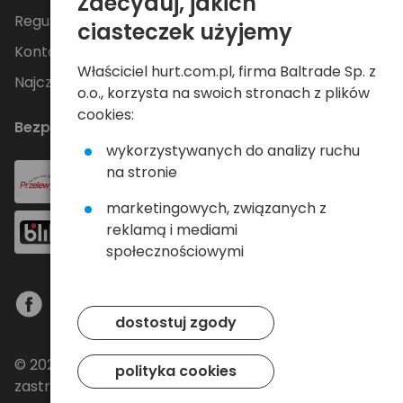
Zdecyduj, jakich
Regulamin
ciasteczek użyjemy
Kontakt
Właściciel hurt.com.pl, firma Baltrade Sp. z
Najczęściej zadawane pytania
o.o., korzysta na swoich stronach z plików
cookies:
Bezpieczne płatności
wykorzystywanych do analizy ruchu
na stronie
marketingowych, związanych z
reklamą i mediami
społecznościowymi
dostostuj zgody
© 2024 Baltrade sp. z o.o. - Wszelkie prawa
polityka cookies
zastrzeżone.