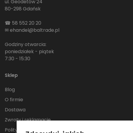
ul. Geodetów 24
80-298 Gdańsk
☎
58 552 20 20
✉
ehandel@baltrade.pl
Godziny otwarcia:
poniedziałek - piątek
7:30 - 15:30
Sklep
Blog
O firmie
Dostawa
Zwroty i reklamacje
Polityka Prywatności